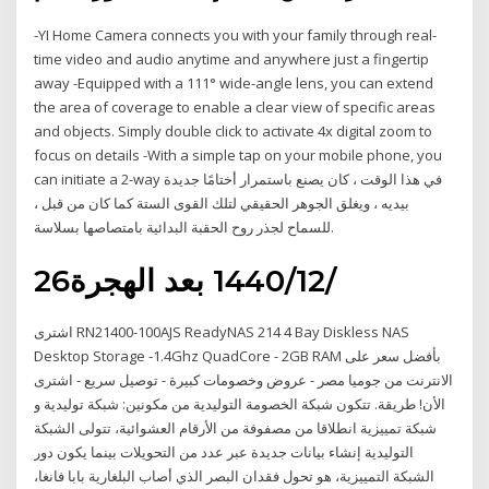
-YI Home Camera connects you with your family through real-
time video and audio anytime and anywhere just a fingertip
away -Equipped with a 111° wide-angle lens, you can extend
the area of coverage to enable a clear view of specific areas
and objects. Simply double click to activate 4x digital zoom to
focus on details -With a simple tap on your mobile phone, you
can initiate a 2-way في هذا الوقت ، كان يصنع باستمرار أختامًا جديدة
بيديه ، ويغلق الجوهر الحقيقي لتلك القوى الستة كما كان من قبل ،
للسماح لجذر روح الحقبة البدائية بامتصاصها بسلاسة.
26‏‏/12‏‏/1440 بعد الهجرة
اشترى RN21400-100AJS ReadyNAS 214 4 Bay Diskless NAS
Desktop Storage -1.4Ghz QuadCore - 2GB RAM بأفضل سعر على
الانترنت من جوميا مصر - عروض وخصومات كبيرة - توصيل سريع - اشترى
الأن! طريقة. تتكون شبكة الخصومة التوليدية من مكونين: شبكة توليدية و
شبكة تمييزية انطلاقا من مصفوفة من الأرقام العشوائية، تتولى الشبكة
التوليدية إنشاء بيانات جديدة عبر عدد من التحويلات بينما يكون دور
الشبكة التمييزية، هو تحول فقدان البصر الذي أصاب البلغارية بابا فانغا،