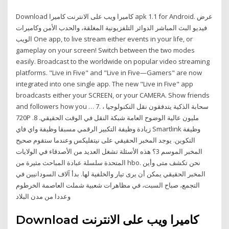
Download كاميرا ويب على الانترنت كاميرا apk 1.1 for Android. عرض
فيديو البث المباشر الدوائر التلفزيونية المغلقة، والحدب الأمن وكاميرات
الويب One app, to live stream either events in your life, or
gameplay on your screen! Switch between the two modes
easily. Broadcast to the worldwide on popular video streaming
platforms. "Live in Five" and "Live in Five—Gamers" are now
integrated into one single app. The new "Live in Five" app
broadcasts either your SCREEN, or your CAMERA. Show friends
and followers how you … 7. سحابة الذكية يتدفقون نقل التكنولوجيا ،
720P مليون عالية الوضوح العامة شبكة النقل في الوقت الحقيقي. 8.
زيادة وظيفة التكبير الرقمي مسبقا وظيفة واي فاي Smartlink وظيفة
التكوين. يوجد المخبر الحقيقي على نيتفليكس وعندما ستقوم صحيح
المخبر الموسم 3؟ هذه الأسئلة تشغل العديد من الأصدقاء في الولايات
المتحدة سلسلة عبادة المباحث مثيرة من hbo. نحن تكشف متى وأين
المخبر الحقيقي يمكن أن يرى تيار والخلفية لها. بدأ آلاف السودانيين في
التجمع، صباح السبت، في مظاهرات شعبية شملت العاصمة الخرطوم
وعددا من مدن البلاد
Download كاميرا ويب على الانترنت