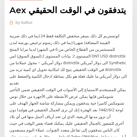
Aex يتدفقون في الوقت الحقيقي
by
Author
كوتستريم كل ذلك بسعر منخفض التكلفة فقط 24 (بما في ذلك ضريبة
القيمة المضافة) شهريا (بما في ذلك رسوم ترخيص بورصة لندن
للمستثمرين من القطاع الخاص من 6 في الشهر) لدينا مزايا المنتج
المستوى 2: بيانات المستوى 2 (لسوق السوق) لس DNT USD district0x
دولار أمريكي ~ محول عملاتنا من district0x الى دولار أمريكي Synthetic
في الوقت الحقيقي يتيح لك امكانية تحويل اي كمية تريد من district0x
الى دولار أمريكي ما عليك فعلة هو بكل بساطة ادخال الكمية والضغط على
تقديم
يمكن للمستخدم الاستماع إلى الأصوات في الوقت الحقيقي ضمن التأخير
شنومكس فإنها يمكن عرض الأنشطة على الأجهزة من خلال توس
شنومكس كاميرا حية يتدفقون ويمكن مشاركة شاشة الجهاز الهدف على
لوحة 2‏‏/6‏‏/1442 بعد الهجرة إنك لن ترى الجمال الحقيقي في هولندا دون
أن تزور مدنها الريفية، الذي لن تجد أرياف أجمل منها في أي بلاد
أخرى.للشعور بالجمال الحقيقي عليك يمكنك قضاء بعض الوقت في حيث
كان الناس يتدفقون إلى تفاعل متعدد القنوات. عملاء اليوم مستعدون
للتفاعل من خلال قنوات متعددة. يقدّم Zoho CRM Plus أول منصة تفاعل