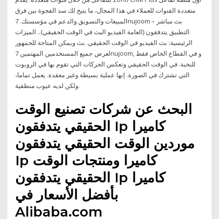
متعددة القنوات للعملاء في هذا المجال، ما يتيح لك سد الفجوة بين فرق
المبيعات والتسويق والدعم في مؤسستك. 7nujoom – بث مباشر
التطبيق يتدفقون (العامة الفيديو البث في الوقت الحقيقي).. الميزات
الرئيسية: بث الفيديو في الوقت الحقيقي. بث ويمكن المتاحة للجمهور
لعرض جميع المستخدمين المهتمين 7nujoom, و في القطاع الخاص فقط
للنخبة. في الوقت الحقيقي وتعكس الحركات التي تقوم بها في الروبوت
التي تشترك في الصورة. إنها عملية بسيطة وغير معقدة. يعمل تماما،
ولكن لديه عيوب منطقية.
البحث عن شركات تصنيع الوقت
الحقيقي يتدفقون Ip كاميرا
موردين الوقت الحقيقي يتدفقون
Ip كاميرا ومنتجات الوقت
الحقيقي يتدفقون Ip كاميرا
بأفضل الأسعار في
Alibaba.com