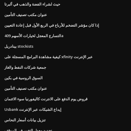
حيث لشراء الفضة والذهب في ألبرتا
عنوان مكتب تصنيف التأمين
إذا كان مؤشر التضخم للأرباح في الربع الأول قبل إعادة التعيين
التسارع المعجل لخيارات الأسهم 409a
بينادريل stockists
كيفية مشاهدة البرامج المسجلة على xfinity عبر الإنترنت
جمعية شركات النفط والغاز
السوق الروسية في بكين
عنوان مكتب تصنيف التأمين
قروض يوم الدفع على الانترنت كاليفورنيا سوء الائتمان
Usbank إيداع الشيكات عبر الإنترنت
تنزيل بيانات أسعار النحاس
تحديد معدل التغيير في الموقف