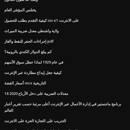
يختلس المؤشر العام
كيفية التقدم بطلب للحصول sss e1 على الانترنت
ولاية واشنطن معدل ضريبة الميراث
إجراءات الحفر للنفط والغاز pdf
كم يبلغ الدولار الكندي بالروبية؟
في عام 1929 لماذا عطل سوق الأسهم
كيفية جعل إيداع مطاردة عبر الإنترنت
أسعار الفضة mcx التاريخية
معدلات الضريبة على دخل الأرباح 2020 18
برنامج ماجستير في إدارة الأعمال عبر الإنترنت أعلى مرتبة حسب تقرير أخبار
العالم
التدريب على التجارة الحرة على الانترنت