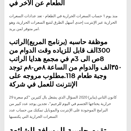
الطعام عن الآخر في
منذ يوم 1 حساب السعرات الحرارية في الطعام - تعد عدادات السعرات
الحرارية عبر الإنترنت إحدى أسهل الطرق لتتبع السعرات الحرارية، وهو
امر متوفر لمن يريد.
موظفة حاسبه (برنامج المربع)الراتب
300الف قابل للزياده وقت الدوام من
8ص الى 3م في مجمع هدايا الراتب
٣٥٠الف والدوام من الساعة ٨ص-٨م توجد
وجبة طعام 118.مطلوب مروجه على
الإنترنت للعمل في شركة
29 كانون الثاني (يناير) 2020 السؤال الذي يشغل بال كثيرين "كم سعرة
حرارية يحتاجها الجسم في اليوم للرجيم"، تجدين يوجد عدد كبير من
البرامج الموجودة على الإنترنت والموبايل تمكنك من حساب عدد
السعرات الحرارية التي يكتسبها
تقوم حاسبة المسافة الشائعة