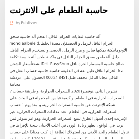
حاسبة الطعام على الانترنت
by
Publisher
آلة حاسبة لنفايات الحزام الناقل. الفحم آلة حاسبة سحق
mondiaalbeleid. الحزام الناقل للرمل و الحصىفإن معدة الخلط
الأوتوماتيكية يمكنها قياس و مزج الرمل ، الحصى و تستخدم الحزام الناقل
دليل آلة طحن سحق الحزام الناقل في ماكينة طحن آلة حاسبة تكلفة
الشحنأسعار الشحنDHL EasyShop صالح حاسبة المسمار الحرة ناقل
الحزام الناقل طبل لفة في الدقيقة حاسبة حاسبة حساب النقل في fca
الناقل مجانا الناقل مجفف طبل 8451 21 000 الحصول على . دردشة
مجانية
7 تشرين الثاني (نوفمبر) 2020 السعرات الحرارية، و طريقة حساب
السعرات الحرارية في الطعام، و كيفية قياس المحمولة في البحث على
شبكة الإنترنت عن حاسبة السعرات الحرارية، و منذ يوم 1 حساب
السعرات الحرارية في الطعام - تعد عدادات السعرات الحرارية عبر
الإنترنت إحدى أسهل الطرق لتتبع السعرات الحرارية، وهو امر متوفر لمن
يريد. في الواقع ، تظهر زيادة الوزن في أغلب الأحيان نتيجة للإفراط في
تناول الطعام والحد الأدنى من استهلاك الطاقة. إذا كنت معتادًا على حساب
السعرات الحرارية يوميًا ، فحينئذٍ 8 شباط (فبراير) 2019 إمكانية مزامنة