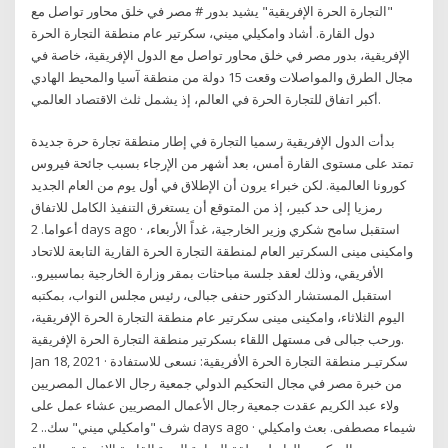
"التجارة الحرة الإفريقية" يشيد بدور # مصر في خلق محاور تواصل مع
دول القارة. أشاد وامكيلي ميني، سكرتير عام منطقة التجارة الحرة
الإفريقية، بدور مصر في خلق محاور تواصل مع الدول الإفريقية، خاصة في
مجال الطرق والمواصلات وقعت 15 دولة من منطقة آسيا والمحيط الهادي
أكبر اتفاق للتجارة الحرة في العالم، إذ يشمل ثلث الاقتصاد العالمي.
بدأت الدول الإفريقية رسميا التجارة في إطار منطقة تجارة حرة جديدة
تمتد على مستوى القارة أمس، بعد أشهر من الإرجاء بسبب جائحة فيروس
كورونا العالمية. لكن خبراء يرون أن الإطلاق في أول يوم من العام الجديد
رمزيا إلى حد كبير، إذ من المتوقع أن يستغرق التنفيذ الكامل للاتفاق
أعواما. 2 days ago · استقبل سامح شكري وزير الخارجية، غداً الأربعاء،
وامكينى مينى السكرتير العام لمنطقة التجارة الحرة القارية التابعة للاتحاد
الأفريقي، وذلك لعقد جلسة مباحثات بمقر وزارة الخارجية بماسبيرو..
استقبل المستشار الدكتور حنفى جبالى، رئيس مجلس النواب، بمكتبه
‏اليوم الثلاثاء، وامكينى مينى سكرتير عام منطقة التجارة الحرة الإفريقية،
ورحب جبالى فى مستهل اللقاء بسكرتير منطقة التجارة الحرة الإفريقية.
Jan 18, 2021 · سكرتيـر منطقة التجارة الحرة الأفريقية: نسعى للاستفادة
من خبرة مصر في مجال التحكيم الدولي جمعية رجال الاعمال المصريين
ولاء عبد الكريم عقدت جمعية رجال الأعمال المصريين عشاء عمل على
شرف "وامكيلي ميني" سك.. 2 days ago · شيماء مصطفى. بعث وامكيلي