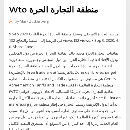
Wto منطقة التجارة الحرة
by
Mark Zuckerberg
9 Sep 2020 مرصد التجارة الأفريقي: وسيلة منطقة التجارة الحرة القارية
في افريقيا إلى التنفيذ والنجاح. 132 views132 views. • Sep 9, 2020. 4
0. Share Save.
اتفاقيات التجارة الحرة محدد حالياً اتفاقية التجارة الحرة بين دول المجلس
ودول الإفتا; اتفاقية التجارة الحرة بين دول المجلس وجمهورية سنغافورة;
اتفاقية تحرير تجارة الخدمات بين الدول العربية منطقة التجارة الحرة
(بالإنجليزية: Free trade area)‏ (بالفرنسية: Zone de libre-échange)‏
هي مستوى من مستويات التكامل الاقتصادي. منظمات التجارة General
Agreement on Tariffs and Trade (GATT) منظمة التجارة العالمية
(WTO) اتفاقية التجارة الحرب لأمريكا الشمالية; الاتحاد الاوروپي; قوائم
أخرى قائمة اتفاقيات التجارة الحربة; قائمة الكتل التجارية See full list on
marefa.org بدأت الدول الإفريقية رسميا التجارة في إطار منطقة تجارة
حرة جديدة تمتد على مستوى القارة أمس، بعد أشهر من الإرجاء بسبب
جائحة فيروس كورونا العالمية. لكن خبراء يرون أن الإطلاق في أول يوم من
العام الجديد رمزيا إلى حد كبير، إذ من المتوقع أن يستغرق التنفيذ الكامل
للاتفاق أعواما.