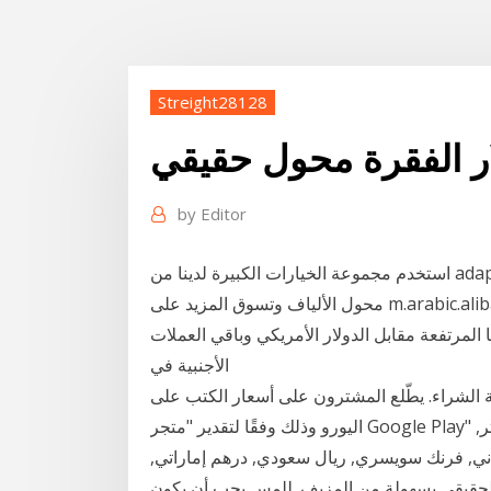
Streight28128
ار الفقرة محول حقيقي
by
Editor
استخدم مجموعة الخيارات الكبيرة لدينا من adapter asus adp 36eh c في محولات الألياف البصرية ، و
محول الألياف وتسوق المزيد على m.arabic.alibaba.com. أسعار الدولار والعملات في السودان اليوم
ياتها المرتفعة مقابل الدولار الأمريكي وباقي العملات
الأجنبية في
راء. يطّلع المشترون على أسعار الكتب على Google Play بعملاتهم المحلية أو بالدولار الأمريكي أو
اليورو وذلك وفقًا لتقدير "متجر Google Play" في بلدانهم. محول العملات. طباعة جميع الجداول. من. إختر,
ياباني, فرنك سويسري, ريال سعودي, درهم إماراتي,
 الحقيقي بسهولة من المزيف. للمس يجب أن يكون