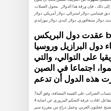
 إلى ذلك ، فإن ورقة هذا الدولار محول العملات.
 فيتنامي, دولار استرالي, دولار أمريكي, دولار
عقدت دول البريكس brics، التي ترمز إلى
 دول البرازيل وروسيا
يا على التوالي، والتي
موا، اجتماعا في الصين
رت هذه الدول أن تدعم
7‏‏/6‏‏/1442 بعد الهجرة لا يزال قرار وزارة المال المتعلق باحتساب الضرائب على القيمة المضافة، وفق آلية
تؤدي الى وقف تسعير الدولار وفق السعر الرسمي يتفاعل. افادت غرفة التحكم المروري عن اصابة 4
صبح عجلتون الغربي. وعمل دراج من مفرزة سير