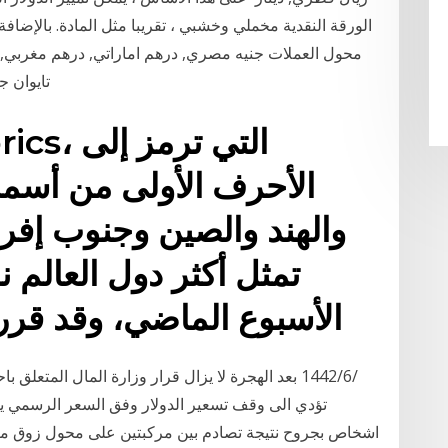
الورقة النقدية مخملي وخشبي ، تقريبا مثل المادة. بالإضافة
محول العملات جنيه مصري, درهم اماراتي, درهم مغربي, دنق
تايوان جديد, دولار سنغافوري, دولار كندي, دولار نيوزلندي
الأحرف الأولى من أسماء
والهند والصين وجنوب إفريق
تمثل أكثر دول العالم ن
الأسبوع الماضي، وقد قر
اشخاص بجروح نتيجة تصادم بين مركبتين على محول زوق م