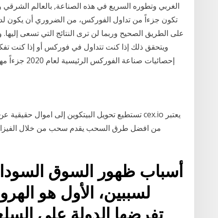
الغربي وتطوره السريع في هذه الصناعة, بالعالم الشرقي وو
تكون جزءاً من تداول الفوركس، من الضروري أن يكون لديك
على الطريق الصحيح وربما لن ترى النتائج التي تسعى إليها. و
ويتحقق ذلك إذا كنت تتداول في فوركس أو إذا كنت تفك
إحصائيات صناعة الفوركس الرئيسية لعام 2020 جزءاً مهماً من عملية اتخاذ القرار. 29‏‏/5‏‏/1442 بعد الهجرة
تستطيع تحويل البيتكوين إلى اموال حقيقية عن طريق 
من افضل طرق السحب يقدم سحب من خلال الفيزا او 
أسباب ظهور السوق السوداء.
لسببين، الأول هو الهرو
تفرضها الدولة على السلع