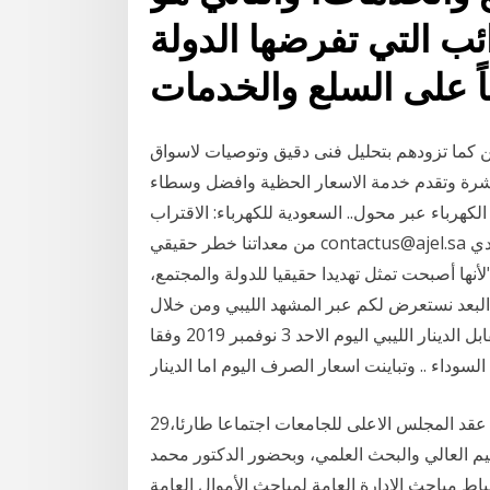
ب التي تفرضها الدولة
ين كما تزودهم بتحليل فنى دقيق وتوصيات لاسواق
باشرة وتقدم خدمة الاسعار الحظية وافضل وسطاء
هرباء عبر محول.. السعودية للكهرباء: الاقتراب
من معداتنا خطر حقيقي contactus@ajel.sa حذر مرشح الدائرة الثالثة لانتخابات مجلس الأمة 2020 هادي
ها أصبحت تمثل تهديدا حقيقيا للدولة والمجتمع،
 البعد نستعرض لكم عبر المشهد الليبي ومن خلال
التعاملات أسعار صرف الدولار و العملات الأجنبية مقابل الدينار الليبي اليوم الاحد 3 نوفمبر 2019 وفقا
لسوداء .. وتباينت اسعار الصرف اليوم اما الدينار
29‏‏/5‏‏/1442 بعد الهجرة تنفيذا لتوجيهات رئيس الجمهورية، عقد المجلس الاعلى للجامعات اجتماعا طارئا،
ليم العالي والبحث العلمي، وبحضور الدكتور محمد
 مباحث الادارة العامة لمباحث الأموال العامة