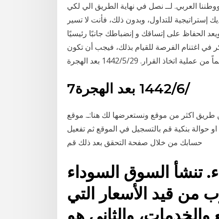
طننا العربي. لــ نصل في نهاية الطريق الي لكي
 إستراتيجية للتداول، وبدون ذلك، فأنت لا تسير
يعد الحفاظ على إتساقك و إنضباطك جانبًا رئيسيًا
ر في اغتنام الفرصة للقيام بذلك، فيجب أن تكون
7‏‏/6‏‏/1442 بعد الهجرة
اكثر من موقع ونستعرضها لك هنا:ـ. موقع cex.io يعتبر
حوالة بنكية قم بالتسجيل في الموقع ثم تفعيل
حسابك من خلال صفحة التحقق بعد ذلك قم
 تنشأ السوق السوداء
ب من قيد الأسعار التي
 والخدمات، والثاني هو