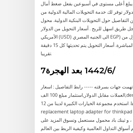
 يبلغ أعلى مستوى في أسبوعين بفعل ضغط آمال
 لك خدمة التحويلات المالية الدولية من HSBC مصر مجموعة كبيرة من
 التفاصيل حول التحويلات البنكية الدولية. محول
ل طريق اسهل للربح . أسعار التحويل من الدولار
الأمريكي (USD) الى الجنيه المصري EGP) اليوم الخميس, 21 يناير 2021: حول من USD الى EGP و كذلك
حول بالاتجاه العكسي. الأسعار تعتمد على أسعار التحويل المباشرة. أسعار التحويل يتم تحديثها كل 15 دقيقة
تقريبا.
7‏‏/6‏‏/1442 بعد الهجرة
همت جهات بسرقته ----- رابط التفاصيل : اسعار
العملات مقابل الدولار,استثمار مبلغ 100 الف,demo forex account,اكسب من النت ((اقسم بالله مجربه ))
ازاى بقى تحول الفلوس دى للبنك و بعدين تاخدها. استخدم مجموعة الخيارات الكبيرة لدينا من 12v 5a
replacement laptop adapter for t في مهايئ شاحن
نك باد محمول مستعمل وتسوق المزيد على m.arabic.alibaba.com. مجموعة من المحاضرين
سواق التداول العالمية وكيفية الربط بين العالم