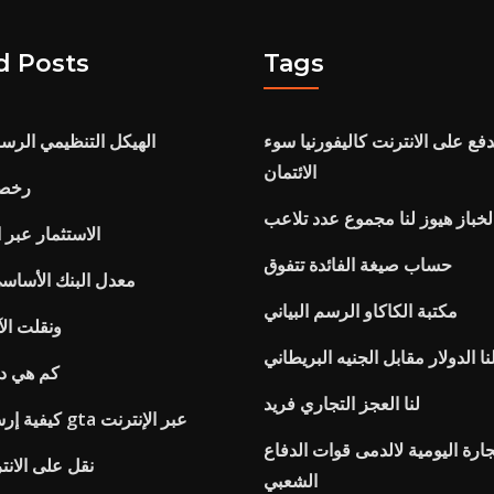
d Posts
Tags
ع على الانترنت كاليفورنيا سوء
الهيكل التنظيمي الرسم 
الائتمان
رخصة
لخباز هيوز لنا مجموع عدد تلاعب
تاتا mf الاستثمار عب
حساب صيغة الفائدة تتفوق
معدل البنك الأساسي ما
مكتبة الكاكاو الرسم البياني
ونقلت الآ
الدولار مقابل الجنيه البريطاني
كم هي دو
لنا العجز التجاري فريد
كيفية إرسال النقدية في gta عبر الإنترنت
جارة اليومية لالدمى قوات الدفاع
Sbi swift نقل على ال
الشعبي