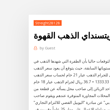
Streight28128
ويتسنداي الذهب القهوة
by
Guest
التوقعات حاليا بأن الطفرة التي شهدها الذهب في
ستوياتها السابقة، حيث يتوقع أن يعود سعر الذهب
إلى قيمته العادلة اي ستبيع الذهب عيار 21 بسعر 42.4 ريال للجرام الذهب عيار 21 خام لحساب سعر الذهب
ء احد الزبائن إلى صاحب محل يسأله عن قطعة من
لمحلات المجاورة المتوفرة عندهم ويقوم صاحب
ي" عن مبادرة "اليوبيل الفضي للالتزام التجاري"
لتكريم مؤسسات تجارية عاملة في الامارة ألتزمت بقوانين مزاولة الاعمال على مدار 25 عاماً وقررت في