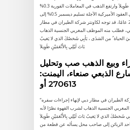
من الشذَى ، بَأبِي شَخصُكَ الذي لا يَغيبُ بَاتَ لَيْلِي بِالأَنْعَمَيْنِ طَوِيلاَ وارتفع الذهب في المعاملات الفورية 0.3%
إلى 1275.36 دولار للأوقية (الأونصة). وزاد الذهب في العقود الأميركية الآجلة تسليم ديسمبر 0.5% إلى
1276.50 دولار للأوقية. “وكان التاجر، البالغ من العمر 27 عامًا، قد توجه لكاونتر شركة الطيران في مطار
ضي، فطلب منه الموظف المغربي الجنسية الذهاب
 الحياة ُ من الشذَى ، بَأبِي شَخصُكَ الذي لا يَغيبُ
بَاتَ لَيْلِي بِالأَنْعَمَيْنِ طَوِيلاَ
اء وبيع الذهب صب وتحليل
رع الذبعي صنعاء، اليمنت:
270613 أو
“وكان التاجر، البالغ من العمر 27 عامًا، قد توجه لكاونتر شركة الطيران في مطار دبي لإنهاء إجراءات سفره
مغربي الجنسية الذهاب لشرب القهوة نظرًا لأنه
صُكَ الذي لا يَغيبُ بَاتَ لَيْلِي بِالأَنْعَمَيْنِ طَوِيلاَ
ء احد الزبائن إلى صاحب محل يسأله عن قطعة من