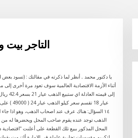
التاجر بيت 
يا دكتور محمد .. أنظر لما ذكرته في مقالتك : (تسود بعض 
أثناء الأزمة الاقتصادية العالمية سوف تعود مرة أخرى إلى م
عيار 18 تقسم سعر كيلو الذهب عيار 24 ( 49000 ) على 1333.33 = 36.7 ريال لجرام الذهب عيار 18 خام
١٤ السؤال: هناك عرف عند اصحاب الذهب، وهو اذا جا
الذهب توجد عنده يقوم صاحب المحل ويحضرها له من ا
المحل المذكور ببيع تلك القطعة على أعلنت "اقتصادية دب