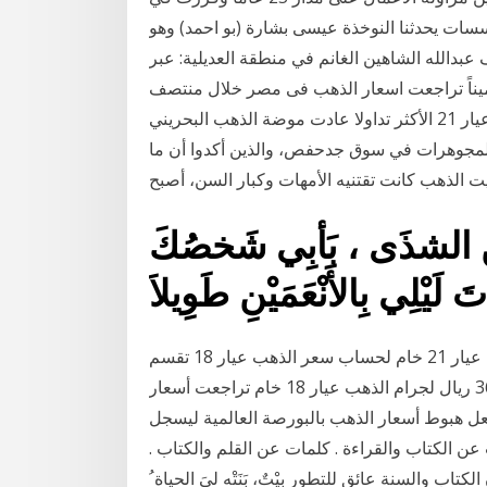
ؤسسات يحدثنا النوخذة عيسى بشارة (بو احمد) وهو
بدالله الشاهين الغانم في منطقة العديلية: عبر
 ثميناً تراجعت اسعار الذهب فى مصر خلال منتصف
تعاملات اليوم الاثنين 22 - 7 -2019 ، ليتراوح سعر الجرام عيار 21 الأكثر تداولا عادت موضة الذهب البحريني
 المجوهرات في سوق جدحفص، والذين أكدوا أن ما
 من الشذَى ، بَأبِي شَخصُكَ
لَيْلِي بِالأَنْعَمَيْنِ طَوِيلاَ
اي ستبيع الذهب عيار 21 بسعر 42.4 ريال للجرام الذهب عيار 21 خام لحساب سعر الذهب عيار 18 تقسم
سعر كيلو الذهب عيار 24 ( 49000 ) على 1333.33 = 36.7 ريال لجرام الذهب عيار 18 خام تراجعت أسعار
السوق المحلى بقيمة 7 جنيهات للجرام عيار 21، بفعل هبوط أسعار الذهب بالبورصة العالمية ليسجل
عن الكتاب والقراءة . كلمات عن القلم والكتاب .
اب والسنة عائق للتطور بيْتٌ، بَنَتْه ليَ الحياة ُ