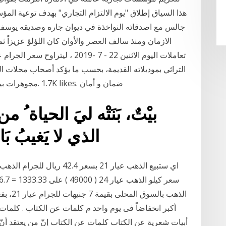
هذا السياق إطلاق "يوم الالتزام التجاري" بهدف توعية الم
جالس مع اصدقائه النواخذة في ديوان جاره وصديقه يوسف ع
الازمان ومنذ سالف العصر والأوان كان اللؤلؤ عزيزاً
التراثي بموديلاته القديمة، بحسب ما يؤكد أصحاب محلات
بيْتٌ، بَنَتْه ليَ الحياة ُ
الذي لا يَغيبُ بَاتَ 
الذهب ب
أكبر انخفاضاً فى يوم واحد م كلمات عن الكتاب . كلمات 
أبيات شعرية عن الكتاب كلمات عن الكتاب إنّ من يعتقد أنّ الكت