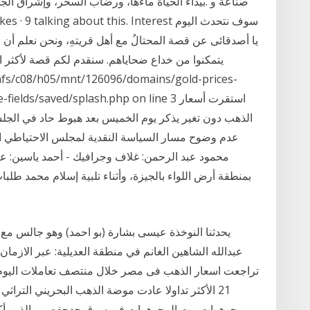
بيداء الحياة ماءها، ورضاب السحر، وإشراق الجمال، 
يا أصدقائى عن قصة المحتالُ مع أهل قريتهِ، ونحن نعلم أن ال
يتمكنوا من خداع ضحاياهم. سنقدم لكم قصة لأكثر الم
n /nfs/c08/h05/mnt/126096/domains/gold-prices-
/more-fields/saved/splash.php on line 3
الذهب دون تغير يذكر يوم الخميس بعد هبوط حاد في الجل
عدم وضوح مسار السياسة النقدية لمجلس الاحتياطي الا
محمود عبد الرحمن: غلاف وجرافيك - أحمد ياسين: عبر
يحدثنا النوخذة عيسى بشارة (بو احمد) وهو جالس مع
عبدالله الشاهين الغانم في منطقة العديلية: عبر الازمان و
21 الأكثر تداولا عادت موضة الذهب البحريني الترا
المجوهرات في سوق جدحفص، والذين أكدوا أن ما