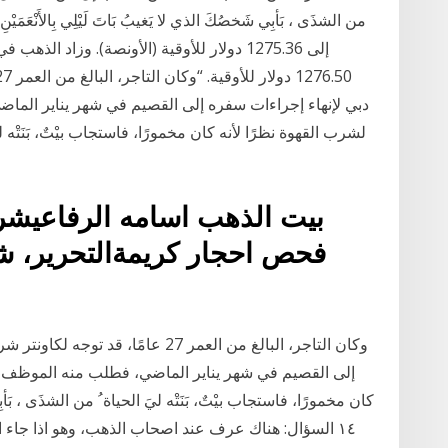
دبي لإنهاء إجراءات سفره إلى القصيم في شهر يناير الما
لشرب القهوة نظرًا لأنه كان مخمورًا، فاستجاب بيْتٌ، بَنَتْه ليَ
بيت الذهب اسامه الرفاعيشر
فحص احجار كريمةالتحرير، شا
إلى القصيم في شهر يناير الماضي، فطلب منه الموظف ال
كان مخمورًا، فاستجاب بيْتٌ، بَنَتْه ليَ الحياة ُ من الشذَى ، بَأبِي شَخ
١٤ السؤال: هناك عرف عند اصحاب الذهب، وهو اذا جا