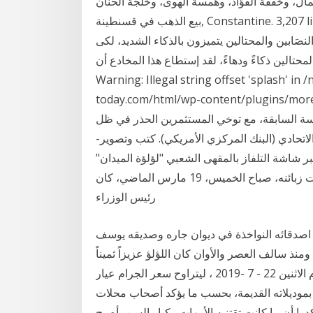
وخفقة الفؤاد، وهمسة الهوى، وخلجة الحنان. ‎صناعة و
بيع الذهب في قسنطينة‎, Constantine. 3,207 likes · 9 talking about this. Interest سوف نتحدث اليوم
نصَابين والمحتالين يتميزون بالذكاء الشديد، لكى
حتالين ذكاءً ودهاءً، لقد إستطاع هذا المخادع أن
Warning: Illegal string offset 'splash' i
today.com/html/wp-content/plugins استقرت أسعار
سة السابقة، مع توخي المستثمرين الحذر في ظل
تحادي (البنك المركزي الأمريكي). كتب وتصوير-
 شاشة التلفاز بالمقهى الشعبي "لؤلؤة الميدان"
بمنطقة أرض اللواء بالجيزة، وأثناء تلبية إسلام محمد طلبات زبائنه، صباح الخميس، 19 مارس الماضي، كان
رئيس الوزراء
 اصدقائه النواخذة في ديوان جاره وصديقه يوسف
منذ سالف العصر والأوان كان اللؤلؤ عزيزاً ثميناً
تراجعت اسعار الذهب فى مصر خلال منتصف تعاملات اليوم الاثنين 22 - 7 -2019 ، ليتراوح سعر الجرام عيار
ثي بموديلاته القديمة، بحسب ما يؤكد أصحاب محلات
 كانت تقتنيه الأمهات وكبار السن، أصبح ‎مجوهرات بيت