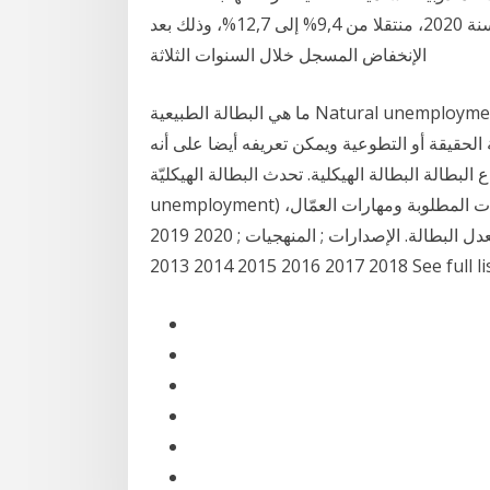
مابين الفصل الثالث من سنة 2019 ونفس الفصل لسنة 2020، منتقلا من 9,4% إلى 12,7%، وذلك بعد
الإنخفاض المسجل خلال السنوات الثلاثة
ما هي البطالة الطبيعية Natural unemployment. البطالة الطبيعية أو المعدل الطبيعي للبطالة هو الحد
 الحقيقة أو التطوعية ويمكن تعريفه أيضا على أنه
لبطالة الهيكلية. تحدث البطالة الهيكليّة (بالإنجليزية: Structural
unemployment) بسبب عاملين رئيسيين هما؛ عامل التباين بين المهارات المطلوبة ومهارات العمّال،
والعامل الجغرافيّ الذي يُقصد به توافر الوظائف في معدل البطالة. الإصدارات ; المنهجيات ; 2020 2019
2018 2017 2016 2015