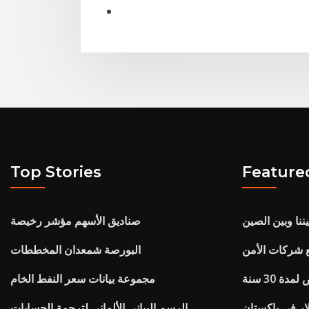
Top Stories
Feature
يننا وبين الصين
صناديق الأسهم مؤشر رخيصة
 شركات الأمن
البورصة شمعدان المخططات
ة 30 سنة
مجموعة بيانات سعر النفط الخام
ار في باكستان
الرسم البياني الألماني لترجمة الحسابات