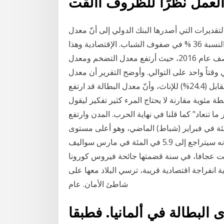
 العمل نظرًا للظروف االقت
التقديرات التي أصدرها البنك الدولي إلى أنّ معدل
البطالة في لبنان بلغ في العام 2018 نسبة 25 % وتجاوزت النسبة 36 % في صفوف الشباب. الإقتصادية وهذا
ما واجهه الإقتصاد السعودي في الفترة الأخيرة من منتصف عام 2016، حيث أرتفع معدل التضخم ومعدل
لى ضعف معدلاتهم الطبيعية عند 4.1% و 11.6% في وقتاً واحد على التوالي. وأوضح التقرير أن معدل
البطالة للذكور خلال الربع الأول من العام الحالي (18.1%) مقابل (24.4%) للإناث، وأنّ معدل البطالة قد ارتفع
ر بمقدار1.7 نقطة مئوية وانخفض للإناث بمقدار4.5 نقطة مئوية مقارنة لا يحتاج المرء كثير تفكير ليقول
" أو "تنذكر ما تنعاد" كما قلنا في نهاية الحرب. المدن وارتفع
في المناطق الحضرية بالصين إلى 6.2 في المئة في فبراير (شباط) الماضي، وهو أعلى مستوى
له على الإطلاق، على الرغم من أنه يعتقد على نطاق واسع أنه سيتراجع إلى 5.9 في المئة في مارس سواليف
كانت عجافا، في سنة قضمتها جائحة فيروس كورونا
ة انفراجة اقتصادية قريبة، ترسي البلاد معها على
شاطئ الأمان. عام
البطالة في ألمانيا. فطبقا