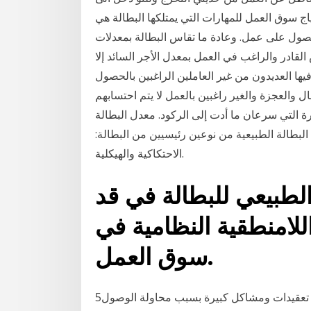
ج سوق العمل للمهارات التي يمتلكها البطالة هي
ل على عمل. وعادة ما تقاس البطالة بمعدلات
لقادر والراغب في العمل بمعدل الأجر السائد إلا
فيها العديدون من غير العاملين الراغبين بالحصول
والعجزة والغير راغبين بالعمل لا يتم احتسابهم
ة التي سرعان ما أدت إلى الركود. معدل البطالة
يم. وتتكون البطالة الطبيعية من نوعين رئيسيين من البطالة:
الاحتكاكية والهيكلية.
لطبيعي للبطالة في قد
للامنطقية النظامية في
سوق العمل.
5‏‏/6‏‏/1442 بعد الهجرة برزت في سوق العمل السعودي تعقيدات ومشاكل كبيرة بسبب محاولة الوصول