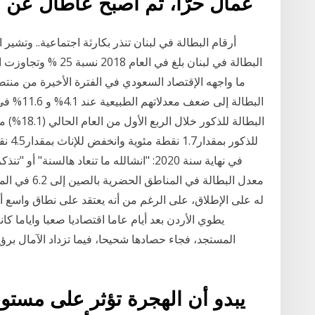
عمالً حرًّا، ثم أصبح عاطالً عن
أرقام البطالة في لبنان تنذر بكارثة اجتماعية.. وتشير 
البطالة إ
للذكو
في نهاية سنة 2020: "انشالله ما تنعاد هالسنة
معدل البطالة 
يطوي الأردن بعد أيام عاما اقتصاديا صعبا واياما 
المستجد، فجاء حصادها شحيحا، فيما تزداد الآمال برؤي
يبدو أن الهجرة تؤثر على مستوى 