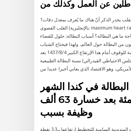
اطلين عن العمل وكذلك من
1‏‏/8‏‏/1434 بعد الهجرة وفي سياق الحديث عن معدل دقات القلب يجدر الذكر أنّ هناك ما يُعرف بمعدل دقات
القلب القصوى (بالإنجليزية: maximum heart rate)، وهو مصطلح يُطلق على معدل نبض القلب في الحالات
اجة ما هي البطالة؟ أسباب البطالة; حلول للقضاء
البنك الدولي أن 1 من كل 3 شباب يعانون من البطالة حول العالم، ولهذا فيحتاج الشباب
إلى 600 مليون فرصة عمل في السنوات العشر القادمة للوقوف أمام هذا الإرتفاع الكبير 4‏‏/8‏‏/1437 بعد
جلس الاحتياطي الفيدرالي) نسبة البطالة الطبيعية
 البطالة في كندا الشهر
الماضي ليصل الى 6ر8 بالمئة بعد خسارة 63 ألف
وظيفة بسبب
تستمر معدلات البطالة بالمغرب في الارتفاع، إذ سجلت المندوبية السامية للتخطيط ارتفاعها بـ3.3 نقطة