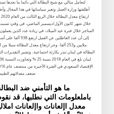
لتعامل مثالي مع شبح البطالة التي دائما ما نجدها تست
أطلقتها وزارة العمل وتغير سياساتها في هذا المجال وأ
خلال شهر كانون الأول/ديسمبر الماضي، في وقتٍ تسببت 
المتاجر خلال فترة عيد الميلاد، في زيادة عدد الذين يعملون
ملايين و253 ألفا.. وجر ارتفاع معدل البطالة 
البطالة في لبنان تنذر بكارثة اجتماعية.. وتشير التقديرات ا
ضعف معدلاتهم الطبيعية عند 4.1% و 11.6% في وقتاً واحد على التوالي.
ما هو التأمني ضد البطال
باملعلومات التي نطلبها، قد نقو
معدل اإلعانات واإلعانات املال