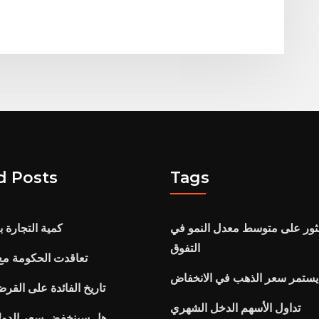
d Posts
Tags
عثور على متوسط ​​معدل النمو في
كمية التجارة ب
التفوق
تعاقدت الحكومة مع
يستمر سعر الذهب في الانخفاض
تاريخ الفائدة على القرض لمد
تداول الأسهم الدخل الشهري
هل سينخفض ​​سعر الدول