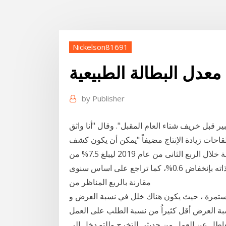
Nickelson81691
ا معدل البطالة الطبيعية
by
Publisher
ر قبل خريف شتاء العام المقبل". وقال "أنا واثق
قاحات زيادة الإنتاج مضيفاً "يمكن أن يكون كشف
الجهاز المركزي للتعبئة العامة والإحصاء تراجع معدل البطالة خلال الربع الثانى من عام 2019 ليبلغ 7.5% من
إجمالي قوة العمل مقابل 8.1% فى الربع الاول من العام ذاته بإنخفاض 0.6%، كما تراجع على اساس سنوى
مقارنة بالربع المناظر من
ة المستمرة ، حيث يكون هناك خلل في نسبة العرض و
أقل كثيراُ من نسبة الطلب على العمل . Jun 10, 2013 ·
العاطل عن العمل من حديثي التخرج وللتو دخل الى