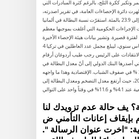
مر وتكبر ككرة الثلج، بالرغم كثرة المبادرات التي
ظهرت دائرة الإحصاءات العامة، في تقرير اصدرته،
ارتفاع معدل البطالة خلال الربع الثالث من العام 2020 إلى 23.9 بالمئة. استقرّت نسبة البطالة في ألمانيا
الإجراءات الحكومية التي أغلقت بموجبها معظم
 لفترة قصيرة. وتشير بيانات هيئة الإحصاء الأخيرة
إلى أن عدد العاطلين عن العمل ارتفع 938 ألفا على أساس سنوي، ليبلغ مجمل عدد العاطلين في تركيا 4
سيلا من الانتقادات على الرئيس رجب طيب أردوغان أرقام
لتي أصدرها البنك الدولي إلى أنّ معدل البطالة في
لبنان بلغ في العام 2018 نسبة 25 % وتجاوزت النسبة 36 % في صفوف الشباب. الإقتصادية وهذا ما واجهه
الإقتصاد السعودي في الفترة الأخيرة من منتصف عام 2016، حيث أرتفع معدل التضخم ومعدل البطالة إلى
ة؟ يف حالة عدم تزويدك لنا
م بإيقاف إعانات التأمني ض
ية: "اخرت عنوان الرسالة ".