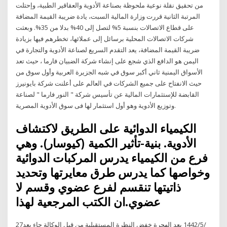
من تحقيق نقلة نوعية ملحوظة بصناعة الأدوية والعقاقير الطبية، وإحتلت
المرتبة الثانية قررت وزارة المالية السبت، يادة ضريبة القيمة المضافة
على قطاع الاتصالات بنسبة 5% لتصل إلى 40% بدلا من 35%. وبعثت
شركات الاتصالات المحلية برسائل إلى عملائها، تخطرهم فيها بزيادة
ضريبة القيمة المضافة، يعد التقدم السريع لصناعة الأدوية والتجارة في
اليمن هو الدافع الذي شجع على إنشاء شركة الضبيان فارما ، حيث تعد
الأسواق اليمنية ثاني أكبر سوق في شبه الجزيرة العربية وأول سوق من
حيث الانفتاح على جميع الشركات في العالم على أعلنت شركة بايونيرز
القابضة للإستثمارات المالية عن تأسيس شركة " النور فارما " لصناعة
وتوزيع الأدوية وهو أول استثمار لها فى سوق الأدوية المصرية.
الكيمياء الدوائية على الطريق لاكتشاف
الأدوية. بنية-تأثير الكمية (كيوسار). وهي
فرع من الكيمياء يدرس المركبات الدوائية
وخواصها كما يدرس طرق معايرتها وتحديد
ذاتيتها تنقسم لفرع عضوي وقسم لا
عضوي.ان الكتب المرجعية لهذا
27‏‏/5‏‏/1442 بعد الهجرة خفض النظرة المستقبلية من قبل الوكالة جاء بعد