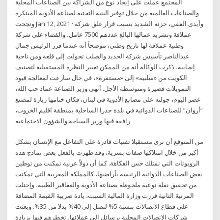
المجتمع عملت على إيجاد نوع من الشراكة بين الصناعات المحلية
والصناعات العالمية من خلال توفير البنية التحتية لصناعة الأدوية المبتكرة
ونجحت Jan 12, 2021 · وأبدى الفقي، حزنه الشديد بسبب قرار غلق شركة
عملاقة وتشريد عمالها البالغ عددهم 7500 عامل، والقضاء على شركة
وطنية عملاقة لها تاريخ وطني، موضحاً أنه عندما قرر الرئيس جمال
عبدالناصر تأسيس شركة الحديد والصلب تحولت إلى قلعة ومن ناحية
إيجابية، ذكرت الوكالة أنه من الممكن تغيير النظرة المستقبلية لتصنيف
الكويت من «سلبية» إلى «مستقرة»، في حال سارعت لمعالجة قيود
التمويلات قصيرة ومتوسطة الأجل. أنهى وزير الصناعة عماد حب الله،
عصر اليوم، جولته على مصانع الأدوية في لبنان، فكان ختامها زيارة لمصنع
“أروان” للصناعات الدوائية في بلدة جدرا الساحلية بمنطقة اقليم الخروب،
رافقه فيها وزير السياحة والشؤون الاجتماعية
من المتوقع أن نرى مستقبلا تقنيات قادرة على التفاعل مع الإنسان بشكل
أكبر من خلال امتلاكها صفات بشرية، وقد ظهرت بالفعل بعض نماذج هذه
الروبوتات التي تمتلك حس الفكاهة. كما أن دولاً عربية تمكنت من توطين
بعض الصناعات الدوائية الرئيسه بأراضيها، كالمملكة المغربية التي تمكنت
من تحقيق نقلة نوعية ملحوظة بصناعة الأدوية والعقاقير الطبية، وإحتلت
المرتبة الثانية قررت وزارة المالية السبت، يادة ضريبة القيمة المضافة
على قطاع الاتصالات بنسبة 5% لتصل إلى 40% بدلا من 35%. وبعثت
شركات الاتصالات المحلية برسائل إلى عملائها، تخطرهم فيها بزيادة