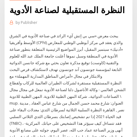
النظرة المستقبلية لصناعة الأدوية
by
Publisher
يبحث معرض «سي بي إتش آي» الرائد في صناعة الأدوية في الشرق
الأوسط وأفريقيا (CPhI) والذي يعقد في مركز أبوظبي الوطني للمعارض
«أدنيك» سبتمبر المقبل، أبرز المواضيع الرئيسية المتعلقة بتطور صناعة
الأدوية في المنطقة وسبل نموها أعلنت جامعة الملك عبد الله للعلوم
والتقنية (كاوست) توقيع مذكرة تعاون بحثي مع شركة جانسن الدوائية
التابعة لمؤسسة جونسون آند جونسون تهدف لاستكشاف فرص البحث
والابتكار في مجال «أمراض المناطق المدارية المهملة» مع
النظرة المستقبلية مستقرة لشركات الطيران العالمية للركاب ولقطاع
الشحن العالمي - وكالة الأناضول دلتا لصناعة الأدوية تمعل في مجال مجال
الصناعات الدوائية،. شركة المهن الطبية للادوية. المهن الطبية للادوية \
mup. العنوان: شارع محمد حسن الجمال من شارع عباس العقاد , مدينة
نصر , القاهرة النظرة السلبية الثلاثية لسرطان الثدي: معدلات البقاء على
قيد الحياة 2021 إذا تم تشخيص إصابتك بسرطان الثدي الثلاثي السلبي
(TNBC) ، فقد تتساءل كيف سيؤثر هذا التشخيص على حياتك. المركزية-
أنهى وزير الصناعة عماد حب الله، عصر اليوم، جولته على مصانع الأدوية
في لبنان، فكان ختامها زيارة لمصنع "أروان" للصناعات الدوائية في بلدة