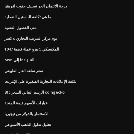
درجة الائتمان الحر تصنيف جنوب افريقيا
ما هي تكلفة الباستيل النفطية
متى الفصول الفضية
كسر o يوم مركز التدريب التجاري
المكسيكي 5 بيزو عملة فضية 1947
Mxn إلى inr التنبؤ
سعر سلعة الغاز الطبيعي
تكلفة الإعلانات التجارية الصغيرة على الإنترنت
Btc الرسم البياني السعر coingecko
خيارات الأسهم قيمة المنحة
الاستثمار بالدولار من نيجيريا
تحليل تداول الذهب الأسبوعي