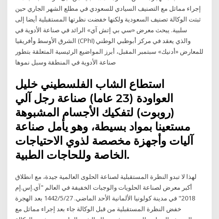
إجراء مماثل مع التصنيف السيادي للسعودي في مطلع الشهر الجاري حين
ثبتت الوكالة تصنيف السعودية ولكنها خفضت نظرتها المستقبلية أيضا إلى
سلبية. يبحث معرض «سي بي إتش آي» الرائد في صناعة الأدوية في
الشرق الأوسط وأفريقيا (CPhI) والذي يعقد في مركز أبوظبي الوطني
للمعارض «أدنيك» سبتمبر المقبل، أبرز المواضيع الرئيسية المتعلقة بتطور
صناعة الأدوية في المنطقة وسبل نموها
استطاع الشاب الفلسطيني خليل
العواودة (23 عاما) صناعة رجل آلي
(روبوت) لتفكيك الأجسام المشبوهة
مستعينا بمواد بسيطة، وهو يأمل صناعة
آليات وأجهزة مخصصة لذوي الاحتياجات
الخاصة وللحاجات الطبية.
لهذا لا تبدو النظرة المستقبلية لصناعة الحلوى العالمية جيدة، مع انطلاق
أكبر معرض لصناعة الحلويات والوجبات الخفيفة في العالم "آي.إس.إم
2018" في مدينة كولونيا الألمانية الأحد الماضي. 27‏‏/5‏‏/1442 بعد الهجرة
خفض النظرة المستقبلية من قبل الوكالة جاء بعد إجراء مماثل مع