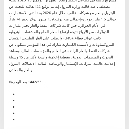
مصطفى عيد: قالت وزارة البترول إنه تم توقيع 22 اتفاقية للبحث عن
البترول والغاز مع شركات عالمية خلال عام 2020 بحد أدنى للاستثمارات
حوالي 1.6 مليار دولار وبإجمالي منح توقيع 139 مليون دولار لحفر 74 بئراً.
في الأيام الخوالي، حين كانت شركات النفط والغاز تجني مليارات
الدولارات من الأرباح نتيجة ارتفاع أسعار الخام والمشتقات البترولية
والطلب على الغاز الطبيعي المُسال (LNG)، كانت عوائد قطاع
البتروكيماويات والأسمدة الكيماوية شارك في هذا المؤتمر ممثلون عن
شركات النفط والغاز الرائدة في العالم والمؤسسات المالية ومعاهد
البحوث والمنظمات الدولية، بتغطية إعلامية واسعة لأكثر من 15 وسيلة
إعلامية عالمية. شركات. الإستثمار والوساطة المالية. الاتصالات. البترول
والغاز والمعادن
6‏‏/5‏‏/1442 بعد الهجرة