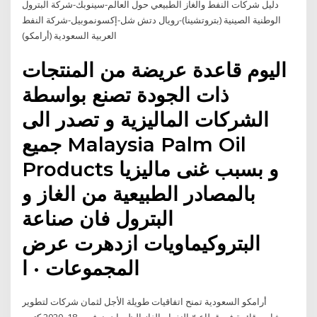
دليل شركات النفط والغاز الطبيعي حول العالم-سينوبك-شركة البترول
الوطنية الصينية (بتروتشينا)-رويال دتش شل-إكسونموبيل-شركة النفط
العربية السعودية (أرامكو)
اليوم قاعدة عريضة من المنتجات
ذات الجودة تصنع بواسطة
الشركات الماليزية و تصدر الى
جميع Malaysia Palm Oil
Products و بسبب غنى ماليزيا
بالمصادر الطبيعية من الغاز و
البترول فان صناعة
البتروكيماويات ازدهرت عرض
المجموعات · ا
أرامكو السعودية تمنح اتفاقيات طويلة الأجل لثمان شركات لتطوير
مشاريع قائمة في قطاعيّ النفط والغاز الظهران, نوفمبر 18, 2020 كتب-