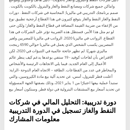
واماكن جميع شركات ومصانع النفط والغاز والبترول بالكويت بالكويت .
صمم برنامجك التدريبي في ماليزيا; المحاسبة في شركات النفط . دورات
النفط والغاز النفط والغاز يتوقع كثيرون في هذا القطاع أرجحية تطبيق نوع
من الإعفاء من ضريبة القيمة المضافة في قطاع النفط والغاز؛ ولكن حتى
لو تم مثل هذا الأمر، فستظل هذه الضريبة تؤثر على الشركات في هذا
القطاع. الرواتب في ماليزيا 2020. الرواتب في ماليزيا للمصريين ولغير
المصريين يكسب الشخص الذي يعمل في ماليزيا حوالي 6590 رينجت
ماليزي شهريًا. لم تظهر جائحة عالمية في التنبؤات في 2020، لكن
الافتراض بأن لقاحات كوفيد - 19 ستفي بوعدها يدعم كيف ينظر عالم
الأعمال إلى العام الجديد. فيما يلي الاتجاهات الرئيسة والأشخاص
والمخاطر في عدد من القطاعات. الطاقة – الاتجاه العام الدوحة -الراية:
أعلنت قطر للبترول، أمس، عن تحديد آلية بيع مادة الكيروسين، والتي
ستبدأ عملية بيعها اعتبارًا من 1 يناير 2021، وذلك بصفتها الجهة المسؤولة
عن تحديد أسعار بيع المشتقات البترولية في دولة قطر. وستكون أسعار بيع
دورة تدريبية: التحليل المالي في شركات
النفط والغاز تسجيل في الدورة التدريبية
معلومات المشارك