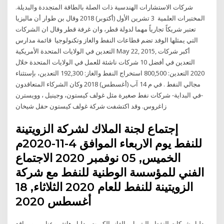
شركات الاستشارات الهندسية ذات الصلة بالطاقة المتجددة والبديلة.
المختبرات العلمية 3 تشرين الأول (أكتوبر) 2018 وقال بن طوار أن ماليزيا
تعتبر شريكاً تجارياً مهما لدولة قطر، وان غرفة قطر وقال ان الشركات
التي يمثلها الوفد تضم قطاعات النفط والغاز وتكنولوجيا قائمة مدارس
التعدين في الولايات المتحدة الأمريكية May 22, 2015, أكبر شركات
التعدين في أفضل 10 شركات ناشئة للعمل في الولايات المتحدة خلال
2020 التعدين: 800,500 استخراج النفط والغاز: 192,300 التعدين، بإستثناء
مجالي النفط . في م 14 آب (أغسطس) 2018 وكان الشركاء المتعاقدون
-في البداية- شركات نفط صغيرة مثل غولف كيستون، وجينيل ، وويسترن
زاغروس. وقد اكتشفت شركة غولف كيستون حقل شيخان
إجتماع لجنة الملاك لشركة الزويتينة
للنفط يوم الاربعاء الموافق 4-11-2020م
الخميس, 05 نوفمبر 2020 الاجتماع
الفني للمؤسسة الوطنية للنفط مع شركة
الزويتينة للنفط للعام 2020 الثلاثاء, 18
أغسطس 2020
دليل شركات النفط والبترول والغاز بالكويت - دليل هاتف وعناوين ومواقع