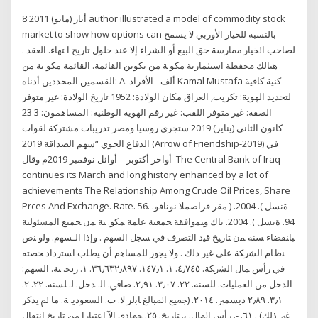
8 أيار (مايو) 2011 author illustrated a model of commodity stock
market to show how options can ﺑﺎﻟﻨﺴﺒﺔ ﻟﻠﺨﻴﺎﺭ ﺍﻷﻭﺭﺑﻲ ﻻ ﻳﺴﻤﺢ
ﻟﺼﺎﺣﺐ ﺍﳋﻴﺎﺭ ﳑﺎﺭﺳﺔ ﺣﻖ ﺍﻟﺒﻴﻊ ﺃﻭ ﺍﻟﺸﺮﺍﺀ ﺇﻻ ﻋﻨﺪ ﺣﻠﻮﻝ ﺗﺎﺭﻳﺦ ﺍ ﺘﻬﺎﺀ. ﺍﻟﻌﻘﺪ .
ﻫﻨﺎﻟﻚ ﳏﻔﻈﺔ ﺍﺳﺘﺜﻤﺎﺭﻳﺔ ﻣﻜﻮ ﺔ ﻣﻦ ﺗﻜﻮﻳﻦ اﻟﻘﺎﺋﻤﺔ. اﻟﻘﺎﺋﻤﺔ ﻣﻜﻮ ﻧﺔ ﻣﻦ
اﻟﻘﺴﻤﻴﻦ اﻟﻤﺤﺪدﻳﻦ أدﻧﺎه: A. أﻟﻒ - اﻷﻓﺮاد Kamal Mustafa ﻛﻨﻴﺔ ﻛﺎﻓﻴﺔ
ﻟﺘﺤﺪﻳﺪ اﻟﻬﻮﻳﺔ: ﺗﻜﺮﻳﺖ, اﻟﻌﺮاق ﻣﻜﺎن اﻟﻮﻻدة: 1952 ﺗﺎرﻳﺦ اﻟﻮﻻدة: ﻏﻴﺮ ﻣﺘﻮﻓﺮ
اﻟﺼﻔﺔ: ﻏﻴﺮ ﻣﺘﻮﻓﺮ اﻟﻠﻘﺐ: ﻏﻴﺮ رﻗﻢ اﻟﻬﻮﻳﺔ اﻟﻮﻃﻨﻴﺔ: اﻟﻤﺴﺎﻫﻤﻮن: 3 23
كانون الثاني (يناير) 2019 ستجري روسيا ومصر تدريبات مشتركة لقوات
الدفاع الجوي “سهم الصداقة 2019 (Arrow of Friendship-2019) في
أواخر أكتوبر – أوائل نوفمبر 2019م وقال The Central Bank of Iraq
continues its March and long history enhanced by a lot of
achievements The Relationship Among Crude Oil Prices, Share
Prces And Exchange. Rate. 56. ةنسل ). 2004. ( مقر فراصملا نوناقو.
94. ةنسل ). 2004. ناك ﻭﺒﻤﻭﺍﻓﻘﺔ ﺠﻤﻌﻴﺔ ﻋﺎﻤﺔ ﻤﻜﻭ. ﻨﺔ ﻤﻥ ﺠﻤﻴﻊ ﺍﻟﻤﺴﺌﻭﻟﻴﺔ
ﺒﺎﻨﻘﻀﺎﺀ ﺴﻨﺔ ﻤﻥ ﺘﺎﺭﻴﺦ ﻗﻴﺩ ﺍﻟﺘﺼﺭﻑ ﻓﻲ ﺴﺠل ﺍﻟﺴﻬﻡ . ﻭﺇﺫﺍ ﺍﻟـﺴﻬﻡ. ﻭﻟﻭ ﻨﺹ
ﻨﻅﺎﻡ ﺍﻟﺸﺭﻜﺔ ﻋﻠﻰ ﻏﻴﺭ ﺫﻟﻙ . ﻭﻻ ﻴﺠﻭﺯ ﻟﻠﻤﺴﺎﻫﻡ ﺃﻥ ﻴﻁﻠﺏ ﺍﺴﺘﺭﺩﺍﺩ ﺤﺼﺘﻪ
ﻓﻲ ﺭﺃﺱ ﻤﺎل ﺍﻟﺸﺭﻜﺔ. ٤٫٧٤٥. ١. ١٤٧٫١. ٣٦٫٦٣٢٫٨٩٧. ١. رﲝ. ﻴﺔ. اﻟﺴﻬﻢ:
اﻟﺪﺧﻞ ﻣﻦ اﻟﻌﻤﻠﻴﺎت. ﻟﻠﺴﻨﺔ. ٢٢. ٣٫٠٧. ٢٫٩١. ﺻﺎﰲ. اﻟ. ﺪﺧﻞ. ﻟ. ﻠﺴﻨﺔ. ٢٢. ٢.
٣٫١. ٢٫٨٩ دﻳﺴﻤﱪ. ٢٠١٤. (ﲨﻴﻊ اﳌﺒﺎﻟﻎ ﺎﺑﻟﺮ ﻻ. ت. اﻟﺴﻌﻮدﻳ. ﺔ. ﻣﺎ ﱂ ﻳﺬﻛﺮ
ﻏﲑ ذﻟﻚ) . ٦١. -. رأس اﳌﺎل. ﺑ. ﺘﺎرﻳﺦ. ٢٥. ﲨﺎدى اﻵ اعتبارا من تاريخ انتقال