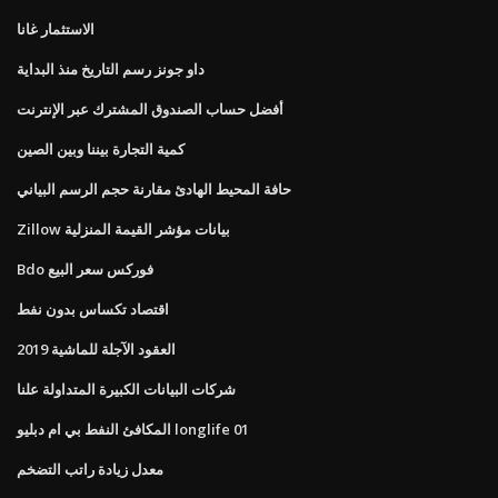
الاستثمار غانا
داو جونز رسم التاريخ منذ البداية
أفضل حساب الصندوق المشترك عبر الإنترنت
كمية التجارة بيننا وبين الصين
حافة المحيط الهادئ مقارنة حجم الرسم البياني
Zillow بيانات مؤشر القيمة المنزلية
Bdo فوركس سعر البيع
اقتصاد تكساس بدون نفط
العقود الآجلة للماشية 2019
شركات البيانات الكبيرة المتداولة علنا
المكافئ النفط بي ام دبليو longlife 01
معدل زيادة راتب التضخم