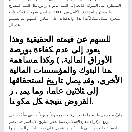
السيطرة على الشركة التابعة إلى البنك. يتكو. ن رأس. مال البنك المصرح
به والمصدر والمدفوع بالكامل من. 2.000. م. ليون. سهم )ب( مكو. نات
متغيرة. تتمثل بمكافآت األداء. والدفعات. على أساس األسهم . تم تصميم
هذه ال
ﻟﻠﺴﻬﻡ ﻋﻥ ﻗﻴﻤﺘﻪ ﺍﻟﺤﻘﻴﻘﻴﺔ ﻭﻫﺫﺍ
ﻴﻌﻭﺩ ﺇﻟﻰ ﻋﺩﻡ ﻜﻔﺎﺀﺓ ﺒﻭﺭﺼﺔ
ﺍﻷﻭﺭﺍﻕ ﺍﻟﻤﺎﻟﻴﺔ. ) ﻭﻜﺫﺍ ﻤﺴﺎﻫﻤﺔ
ﻤﻨﺎ ﺍﻟﺒﻨﻭﻙ ﻭﺍﻟﻤﺅﺴﺴﺎﺕ ﺍﻟﻤﺎﻟﻴﺔ
ﺍﻷﺨﺭﻯ، ﻭﻗﺩ ﻴﺼل ﺘﺎﺭﻴﺦ ﺍﺴﺘﺤﻘﺎﻗﻬﺎ
ﺇﻟﻰ ﺜﻼﺜﻴﻥ ﻋﺎﻤﺎ، ﻭﻤﺎ ﻴﻤﻴ . ﺯ
ﺍﻟﻘﺭﻭﺽ ﻨﺘﻴﺠﺔ ﻜل ﻤﻜﻭ ﻨﺎ.
ملفٌ يجمع في طياته ما يقارب ال(124) موضوعاً متنوعاً و مفهرساً نُشر في
موقع مركز الإشعاع الإسلامي فيما يخص التاريخ الاسلامي في عصر
الرسالة و العصور التي تلته ، كما و يشتمل على تاريخ الحكام الذين تولوا