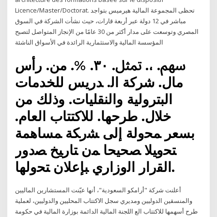
Licence/Master/Doctorat. تحظى المجموعة المالية هيرميس بتواجد
مباشر في 12 دولة عبر أربعة قارات، حيث نشأت الشركة في السوق
المصري وتوسعت على مدار أكثر من 30 عامًا من الإنجاز المتواصل لتصبح
المؤسسة المالية والاستثمارية الرائدة في الأسواق الناشئة
ﺳﻬﻢ. ،. ﲤﺜﻞ. ٣٠. %. ﻣﻦ. ﺭﺃﺱ
ﻣﺎﻝ. ﺷﺮﻛﺔ ﺍﻟ. ﺪﺭﻳﺲ ﻟﻠﺨﺪﻣﺎﺕ
ﺍﻟﺒﺘﺮﻭﻟﻴﺔ ﻭﺍﻟﻨﻘﻠﻴﺎﺕ. ﻭﺫﻟﻚ ﻣﻦ
ﺧﻼﻝ. ﻃﺮﺣﻬﺎ. ﻟﻼﻛﺘﺘﺎﺏ ﺍﻟﻌﺎﻡ.
ﺑﺴﻌﺮ ﻤﺤﻭﻟﺔ ﺇﻟﻰ ﺸﺭﻜﺔ ﻤﺴﺎﻫﻤﺔ
ﺘﺤﻭﻴﻼ ﺼﺤﻴﺤﺎ ﻤﻥ ﺘﺎﺭﻴﺦ ﺼﺩﻭﺭ
ﺍﻟﻘﺭﺍﺭ ﺍﻟﻭﺯﺍﺭﻱ ﺒﺈﻋﻼﻥ ﺘﺤﻭﻟﻬﺎ.
أعلنت شركة "أرامكو السعودية"، أنها عيّنت المستشارين الماليين
والمنسقين الدوليين ومديري سجل الاكتتاب المحليين والدوليين، لعملية
طرح أسهمها للاكتتاب الع اللجنة المالية الدائمة بوزارة المالية في حكومة