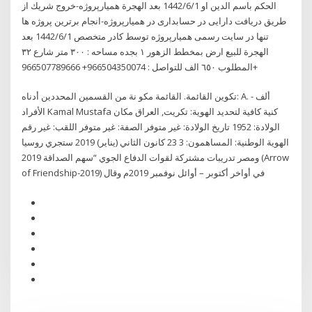
الحكم باسم الدين او 1‏‏/6‏‏/1442 بعد الهجرة همیارپروژه-خروج شريك از
طريق دریافت دارایی در حسابداری در همیارپروژه-انجام برترین پروژه ها
تنها در سایت رسمی همیارپروژه توسط کادر متخصص 1‏‏/6‏‏/1442 بعد
الهجرة للبيع ارض بمخطط الزهور ١ بجده مساحه : ٣٠٠ متر شارع ٣٢
المطلوب ٦٥٠ الف للتواصل : 966504350074+ 966507789666+
ﺗﻜﻮﻳﻦ اﻟﻘﺎﺋﻤﺔ. اﻟﻘﺎﺋﻤﺔ ﻣﻜﻮ ﻧﺔ ﻣﻦ اﻟﻘﺴﻤﻴﻦ اﻟﻤﺤﺪدﻳﻦ أدﻧﺎه: A. أﻟﻒ -
اﻷﻓﺮاد Kamal Mustafa ﻛﻨﻴﺔ ﻛﺎﻓﻴﺔ ﻟﺘﺤﺪﻳﺪ اﻟﻬﻮﻳﺔ: ﺗﻜﺮﻳﺖ, اﻟﻌﺮاق ﻣﻜﺎن
اﻟﻮﻻدة: 1952 ﺗﺎرﻳﺦ اﻟﻮﻻدة: ﻏﻴﺮ ﻣﺘﻮﻓﺮ اﻟﺼﻔﺔ: ﻏﻴﺮ ﻣﺘﻮﻓﺮ اﻟﻠﻘﺐ: ﻏﻴﺮ رﻗﻢ
اﻟﻬﻮﻳﺔ اﻟﻮﻃﻨﻴﺔ: اﻟﻤﺴﺎﻫﻤﻮن: 3 23 كانون الثاني (يناير) 2019 ستجري روسيا
ومصر تدريبات مشتركة لقوات الدفاع الجوي “سهم الصداقة 2019 (Arrow
of Friendship-2019) في أواخر أكتوبر – أوائل نوفمبر 2019م وقال