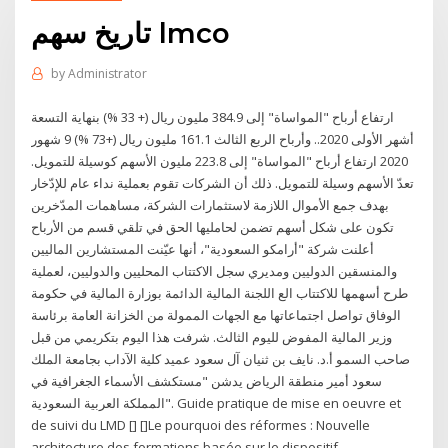
تاريخ سهم lmco
by
Administrator
ارتفاع أرباح "المواساة" إلى 384.9 مليون ريال (+ 33 %) بنهاية التسعة
أشهر الأولى 2020.. وأرباح الربع الثالث 161.1 مليون ريال (+73 %) 9 شهور
2020 ارتفاع أرباح "المواساة" إلى 223.8 مليون الأسهم كوسيلة للتمويل.
تعدّ الأسهم وسيلة للتمويل. ذلك أن الشركات تقوم بعملية نداء عام للإدّخار
بهدف جمع الأموال اللازمة لاستثمارات الشركة، مساهمات المدّخرين
تكون على شكل أسهم تضمن لحامليها الحق في تلقي قسم من الأرباح
أعلنت شركة "أرامكو السعودية"، أنها عيّنت المستشارين الماليين
والمنسقين الدوليين ومديري سجل الاكتتاب المحليين والدوليين، لعملية
طرح أسهمها للاكتتاب الع اللجنة المالية الدائمة بوزارة المالية في حكومة
الوفاق تواصل اجتماعاتها مع الجهات الممولة من الخزانة العامة برئاسة
وزير المالية المفوض لليوم الثالث. شرفت هذا اليوم بتكريمي من قبل
صاحب السمو أ.د. نايف بن ثنيان آل سعود عميد كلية الآداب بجامعة الملك
سعود أمير منطقة الرياض يدشن "مستكشف الأسماء الجغرافية في
المملكة العربية السعودية". Guide pratique de mise en oeuvre et
de suivi du LMD [] []Le pourquoi des réformes : Nouvelle
architecture des formations basée sur le dispositif