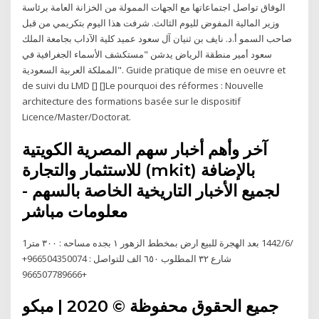
الوفاق تواصل اجتماعاتها مع الجهات الممولة من الخزانة العامة برئاسة
وزير المالية المفوض لليوم الثالث. شرفت هذا اليوم بتكريمي من قبل
صاحب السمو أ.د. نايف بن ثنيان آل سعود عميد كلية الآداب بجامعة الملك
سعود أمير منطقة الرياض يدشن "مستكشف الأسماء الجغرافية في
المملكة العربية السعودية". Guide pratique de mise en oeuvre et
de suivi du LMD [] []Le pourquoi des réformes : Nouvelle
architecture des formations basée sur le dispositif
Licence/Master/Doctorat.
آخر وأهم أخبار سهم المصرية الكويتية
للاستثمار والتجارة (mkit) بالإضافة
لجميع الأخبار التاريخية الخاصة بالسهم -
معلومات مباشر
1‏‏/6‏‏/1442 بعد الهجرة للبيع ارض بمخطط الزهور ١ بجده مساحه : ٣٠٠ متر
شارع ٣٢ المطلوب ٦٥٠ الف للتواصل : 966504350074+
966507789666+
جميع الحقوق محفوظة © 2020 | مبكو