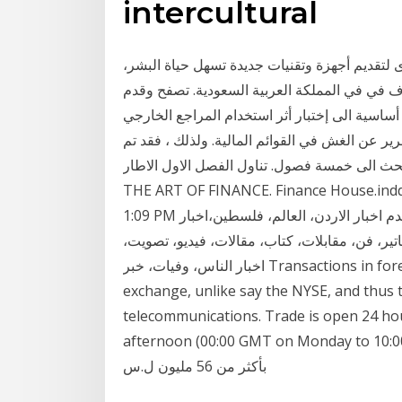
intercultural
 لتقديم أجهزة وتقنيات جديدة تسهل حياة البشر،
 في في المملكة العربية السعودية. تصفح وقدم
سية الى إختبار أثر استخدام المراجع الخارجي
ير عن الغش في القوائم المالية. ولذلك ، فقد تم
خمسة فصول. تناول الفصل الاول الاطار Understanding Finance: An art in itself!
THE ART OF FINANCE. Finance House.indd 
1:09 PM عمون يمثل اول وكالة انباء الكترونية في الاردن ويقدم اخبار الاردن، العالم، فلسطين،اخبار
اتير، فن، مقابلات، كتاب، مقالات، فيديو، تصويت،
اخبار الناس، وفيات، خبر Transactions in foreign currencies are not centralized on an
exchange, unlike say the NYSE, and thus t
telecommunications. Trade is open 24 hou
afternoon (00:00 GMT on Mo). تنفيذ 97 صفقة في بورصة دمشق
بأكثر من 56 مليون ل.س