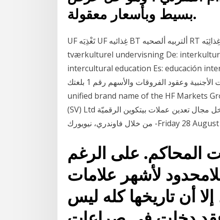
بسيط وبأسعار معقولة.
UF تَغْذِيَه UF غِذائيه BT ألتربيه ألصحيه RT عَادات غِذائِيَه RT غِذاء ألتربيه بين ألثقافات MT (70.70) Da:
tværkulturel undervisning De: interkultu
intercultural education Es: educaci تعلم كيفية التداول مثل المحترفين في “إسم
اللغة”. نحن منصة معلومات تداول العملات الأجنبية وعقود الفروقات والأسهم رقم 1 بلغتك. HotForex is a
unified brand name of the HF M الإطار القانوني:تم تأسيس شركة HF Markets
(SV) Ltd في سانت فنسنت وغرينادين بوصفها شركة. دي سي جي تدخل مجال تعدين عملات بيتكوين الرقميّة
ندري، نيويورك -Friday 28 August 2020
ت المحاكم. على الرغم
اللامحدود لأشهر علامات
إلا أن تاريخها كله ليس
ا فقد دخلت في صراعات