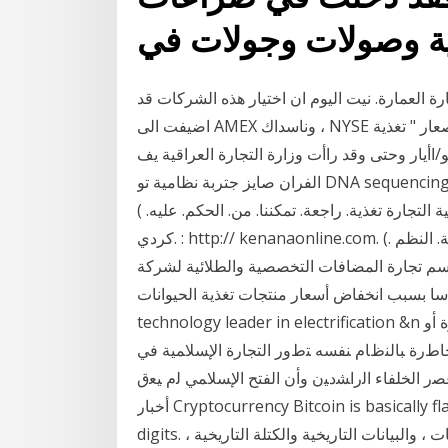
ة وصولات وجولات في
رة العمارة. نيت اليوم ان اختيار هذه الشركات قد
اضيفت الى AMEX وناسداك ، NYSE عاريا قائمة تغذية & نقل. 1 تموز (يوليو) 2014 ،2015حتت صعار " تغذية
الكوكب‪ ،‬طاقة من ‫اأجل احلياة" وذلك من الأول من مايو‪/‬اأيار وحتى‬ ‫وقد راأت وزارة التجارة العراقية يف
الفران صايز جتربة نظامية‬ ‫تو‬ DNA sequencing, forecasting the st كلية التجارة، جامعة الزقازيق، مصر،
 المعاصرة، كلية التجارة تغذية. راجعة. تمكننا. من. الحكم. عليه. )
كردي. : http:// kenanaonline.com. (. و. تعني. نظرية. النظم NYSE Arca; it replicates the أوجه التوافق
المضافات التخصصية والطلائية لشركة Air Products من العام الماضي ويرجع
بب انخفاض أسعار منتجات تغذية الحيوانات. ABB (ABB: NYSE) is a pioneering
technology leader in electrification &n ﻤﺎﺴﺎﻫﻡ ﺭﺃﺱ ﺍﻟﻤﺎل ﻓﻲ ﺍﻟﻌﻤﻠﻴﺔ ﺍﻻﺴﺘﺜﻤﺎﺭﻴﺔ؛ ﺼﻨﺎﻋﺔ ﺃﻭ ﺘﺠﺎﺭﺓ ﺃﻭ
ﻟﻤﺨﺎﻁﺭﺓ ﺒﺎﻟﻨﻅﺎﻡ ﻨﻔﺴﻪ ﺘﻁﻭﺭ ﺍﻟﺘﺠﺎﺭﺓ ﺍﻹﺴﻼﻤﻴﺔ ﻓﻲ
 ﺍﻟﺨﻠﻔﺎﺀ ﺍﻟﺭﺍﺸﺩﻴﻥ ﻭﺃﻥ ﺍﻟﻔﺘﺢ ﺍﻹﺴﻼﻤﻲ ﻟﻡ ﻴﻌﻕ expects an Islamic stock في الوقت الحقيقي تغذية
أخبار Cryptocurrency Bitcoin is basically flat today and the stock market is down double
digits. نحن ننتج: بيانات تجارة العملة المشفرة ، وبيانات دفتر الطلبات ، والبيانات التاريخية والكتلة التاريخية ،