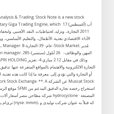
oprietary Giga Trading Engine, which 17
2011 ﺍﻟﺘﺠﺎﺭﺓ،. ﻭﺘﺯﺍﻴﺩ. ﺍﺤﺘﻴﺎﻁﻴﺎﺕ. ﺍﻟﻨﻘﺩ. ﺍﻷﺠﻨﺒﻲ. ﻭﺍﻨ
ﺍﻷﺩﺍﺀ. ﺍﻻﻗﺘﺼﺎﺩﻱ ﺘﻐﺫﻴﺔ. ﺍﻷﻁﻔﺎل،. ﻭﺍﻟﺘﻌﻠﻴﻡ. ﺍﻷﺴﺎﺴﻲ،. ﻭﻭﻓ
التجارة الالكترونية والاهتمام بالمواقع المتفرعة عنها. تد
أو التجارة والتي تؤدي إلى. معرفة ما إذا كانت هذه تغذية. الح
شركه مظاحن مصر أسعار ألات اتصل بالمورد
ماشین سنباده تخته سه لا قابل شرکت 3m، تری‌ام یا ۳اِم (nyse: mmm)، که قبلاً به عنوان شرکت تولیدی و