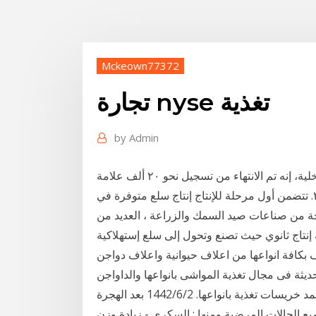
Mckeown77372
تجارة nyse تغذية
by
Admin
قال الدكتور ابراهيم عشماوى رئيس جهاز تنمية التجارة الداخلية، إنه تم الانتهاء من تسجيل نحو ٢٠ ألف علامة
تجارية جديدة داخل السوق المحلية خلال العام الجارى ٢٠١٧. تتضمن أول مرحلة للإنتاج إنتاج سلع متوفرة في
تجة من صناعات صيد السمك والزراعة ، العديد من
افة انواعها من اعلاف حيوانية واعلاف دواجن
ديثة فى مجال تغذية المواشى بانواعها والداواجن
بانواعها. 2‏‏/6‏‏/1442 بعد الهجرة ‎تغذية ‎بإدارة أخصائية التغذية #بلقيس محمد خريسات ‎تشمل : - برامج نقصان و
زيادة وزن ‎- برامج لجميع الحالات المرضية ومنها : السكري ‎الضغط ، مرضى الكلى ، حساسية القمح ، كسل و