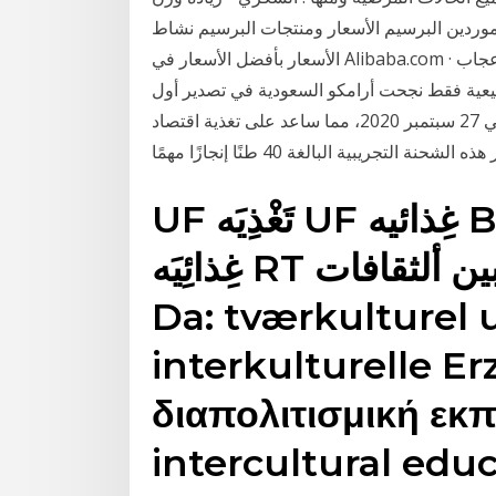
نشاط ‎الغده الدرقيه البحث عن شركات تصنيع البرسيم الأسعار موردين البرسيم الأسعار ومنتجات البرسيم
الأسعار بأفضل الأسعار في Alibaba.com ‏اخصائى تغذيه وعلاج طبيعى‏, ‏القاهرة‏. ‏‏٦٦٬٨٢٦‏ تسجيل إعجاب ·
 الطبيعية فقط‏ نجحت أرامكو السعودية في تصدير أول
شحنة في العالم من الأمونيا المحايد للكربون إلى اليابان في 27 سبتمبر 2020، مما ساعد على تغذية اقتصاد
 التجريبية البالغة 40 طنًا إنجازًا مهمًا
UF تَغْذِيَه UF غِذائيه BT ألتربيه ألصحيه RT عَادات
غِذائِيَه RT غِذاء ألتربيه بين ألثقافات MT (70.70)
Da: tværkulturel 
interkulturelle Er
διαπολιτισμική εκ
intercultural edu