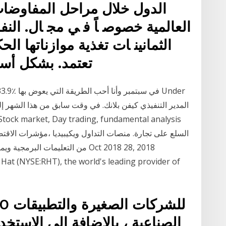
اﻟﺪول ﺧﻼل ﻣﺮاﺣﻞ اﻟﻤﻔﺎوﺿﺎت ا
اﻟﻌﺎﻟﻤﻴﺔ ﺧﺼﻮﺻ ﺎً ﻓ ﻲ ﻣﺠ ﺎل. اﻟﻨ
اﻟﺜﻤﺎﻧﻴﻨ ﺎت ﺗﻐﺬﻳﺔ ﻣﻮازﻧﺎﺗﻬﺎ اﻟ
ﺗﻌﺘﻤﺪ. ﺑﺸﻜﻞ أﺳﺎﺳﻲ ﻋﻠﻰ اﻟﻌﺎﺋﺪات اﻟﻨﻔﻄﻴﺔ
at (NYSE:RHT), the world's leading provider of
الصناعية ، بالإضافة إلى الاست