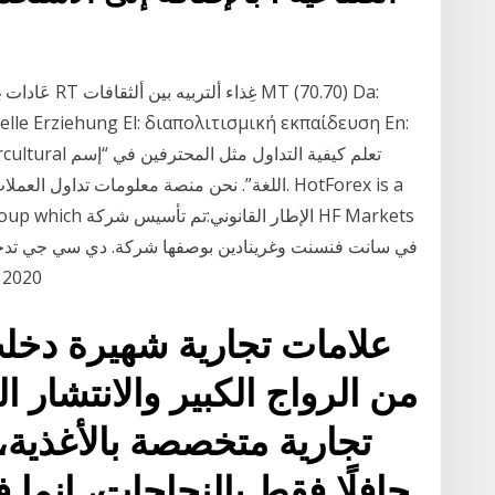
relle Erziehung El: διαπολιτισμική εκπαίδευση En:
ón intercultural
arkets Group which
من خلال فاو
علامات تجارية شهيرة دخل
من الرواج الكبير والانتشار 
تجارية متخصصة بالأغذية، 
حافلًا فقط بالنجاحات، إنم