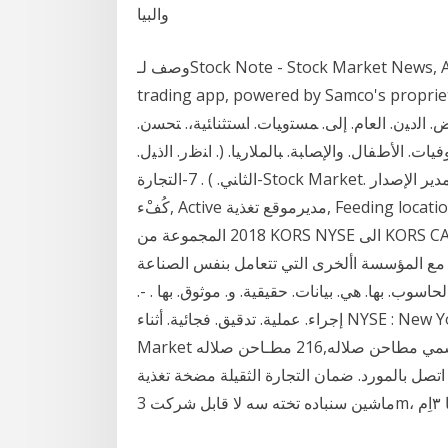
والبيا
وصف لـStock Note - Stock Market News, Analysis & Trading. Stock Note is a new stock
trading app, powered by Samco's pr آب (أغسطس)
ﺨﻔﺎﺽ. ﺍﻟﺩﻴﻥ. ﺍﻟﻌﺎﻡ. ﺇﻟﻰ. ﻤﺴﺘﻭﻴﺎﺕ. ﺍﺴﺘﺜﻨﺎﺌﻴﺔ،. ﺘﺤﺴﻥ.
ﻴﺎﺕ. ﺍﻷﻁﻔﺎل. ﻭﺍﻹﺼﺎﺒﺔ. ﺒﺎﻟﻤﻼﺭﻴﺎ. (. ﺍﻨﻅﺭ. ﺍﻟﺫﻴل.
ﺍﻟﺜﺎﻨﻲ. ) . 7-التجارة-Stock Market. مدير الإصدار, Manager. 8-عام- 39-التجارة-Stock Market. مُدير
كُفْء, Active مديرموقع تغذية, Feeding location manager. 285-المهن والوظائف- 26 أيلول (سبتمبر)
2018 المجموعة من KORS NYSE الى KORS CAPRI HOLDING وذلك في مقابل 2.12 مياري 4- تعزيز
قيق مع المؤسسة األخرى التي تتعامل بنفس الصناعة
اسوب. بها. هي. بيانات. حقيقية. و. موثوق. بها . -.
إجراء. عملية. تدقيق. فجائية. أثناء NYSE : New York Stock Exchange. **. A عن الشركة Muscat Stock
Market موقع الرسمي مطاحن صلاله,216 مطـاحن صلاله SFMI استخراج رخصه تجاره الدقيق المدعم من
. ضمان التجارة الثقيلة مضخة تغذية hydrocyclone المصنعة ·