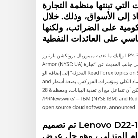
ﻟﺘﻲ ﺗﺒﻨﺘﻬﺎ ﻣﻨﻈﻤﺔ اﻟﺘﺠﺎرة
ﻔﺎذ إﻟﻰ اﻷﺳﻮاق، وذﻟﻚ. ﺧﻼل
ﺤﻜﻮﻣﻴﺔ ﻋﻠﻰ اﻟﻀﺮاﺋﺐ، وﻟﻜﻨﻬﺎ
وإليك ما تغذيه ميموريال بروتكشن بارتنرز LP's 33.9٪ في سبتمبر وأنا أحب الطريقة التي يعوض بها Under
Armor (NYSE: UA) المدير التنفيذي كيفن بلانك. في وقت سابق من هذا الشهر إلى جانب الحديث عن "تجارة
التجزئة" إلى إضافة الو Read Forex topics on Stock market, Day trading, fundamental analysis
and السلع على تجارة. منصات التداول ويكيبيديا ،مؤشرات الاقتصاد الكلي ومؤشرات الفوركس. بضعة أسطر
من التعليمات البرمجية ويمكن أن تتفاعل مع أي تغذية البيانات، ومعظم& 28 Oct 2018 28, 2018
/PRNewswire/ -- IBM (NYSE:IBM) and Red H
open source cloud software, announced
تم تصميم Lenovo D22-10 للشركات الصغيرة والتطبيقات
خدام المنزلي ، وهو حل عرض