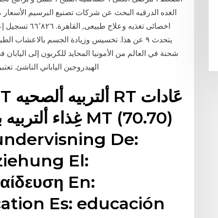
يتحدث ‏٩‏ عن هذا‏. ‏تخسيس وزيادة الجسم بالاعشاب
الهيدروجين الياباني الناشئ. تعتبر هذه الشحنة
undervisning De:
ziehung El:
παίδευση En:
cation Es: educación