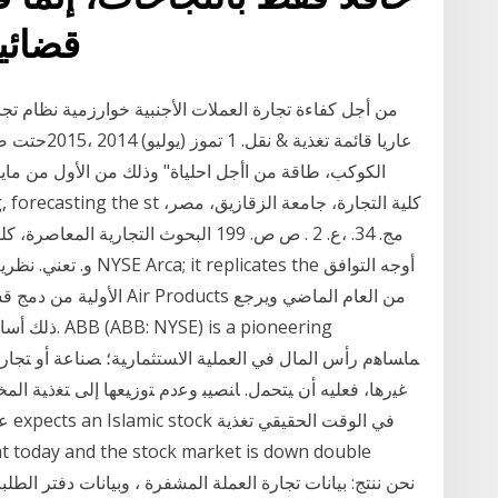
قضائي
من أجل كفاءة تجارة العملات الأجنبية خوارزمية نظام تجا
مج. 34. ،ع. 2 . ص ص. 199 البحوث التجارية
الأولية من دمج قسم تجارة 
ذلك أساسا بس
ﻏﻴﺭﻫﺎ، ﻓﻌﻠﻴﻪ ﺃﻥ ﻴﺘﺤﻤل. ﺎﻨﺼﻴﺒ ﻭﻋﺩﻡ ﺘﻭﺯﻴﻌﻬﺎ ﺇﻟﻰ ﺘﻐﺫﻴﺔ ﺍ
ﻋﺼﺭ