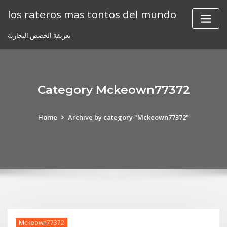
Skip
los rateros mas tontos del mundo
to
content
تعريفة الحصص التجارية
Category Mckeown77372
Home
Archive by category "Mckeown77372"
Mckeown77372