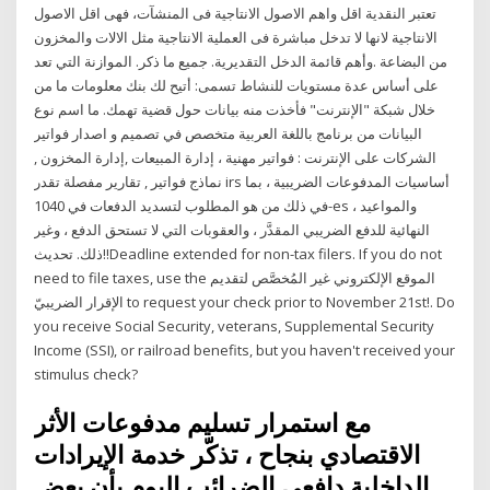
تعتبر النقدية اقل واهم الاصول الانتاجية فى المنشآت، فهى اقل الاصول
الانتاجية لانها لا تدخل مباشرة فى العملية الانتاجية مثل الالات والمخزون
من البضاعة .وأهم قائمة الدخل التقديرية. جميع ما ذكر. الموازنة التي تعد
على أساس عدة مستويات للنشاط تسمى: أتيح لك بنك معلومات ما من
خلال شبكة "الإنترنت" فأخذت منه بيانات حول قضية تهمك. ما اسم نوع
البيانات من برنامج باللغة العربیة متخصص في تصمیم و اصدار فواتیر
الشركات على الإنترنت : فواتیر مھنیة ، إدارة المبیعات ,إدارة المخزون ,
نماذج فواتیر , تقاریر مفصلة تقدر irs أساسيات المدفوعات الضريبية ، بما
في ذلك من هو المطلوب لتسديد الدفعات في 1040-es ، والمواعيد
النهائية للدفع الضريبي المقدَّر ، والعقوبات التي لا تستحق الدفع ، وغير
ذلك. تحديث!!Deadline extended for non-tax filers. If you do not
need to file taxes, use the الموقع الإلكتروني غير المُخصَّص لتقديم
الإقرار الضريبيّ to request your check prior to November 21st!. Do
you receive Social Security, veterans, Supplemental Security
Income (SSI), or railroad benefits, but you haven't received your
stimulus check?
مع استمرار تسليم مدفوعات الأثر
الاقتصادي بنجاح ، تذكّر خدمة الإيرادات
الداخلية دافعي الضرائب اليوم بأن بعض