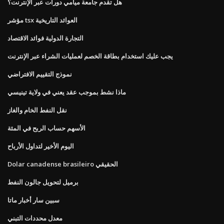
هل تقدم جامعة ميامي دورات عبر الإنترنت؟
مؤشر tsx العوائد التاريخية
التجارة الدولية فوائد الاقتصاد
يجب عليك استخدام بطاقة الخصم لعمليات الشراء عبر الإنترنت
نموذج التقييم الافتراضي
ماذا نشط بموجب عقد يعني في ولاية تينيسي
نقل النفط الخام والغاز
الأسهم حساب الربح في المئة
اليوم الأخير لتداول الأرباح
Dolar canadense brasileiro الحقيقي
برميل لتحويل جالون النفط
سبين سار أخبار ماتا
معدل محددات التبني