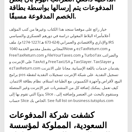
المدفوعات يتم إرسالها بواسطة بطاقة
الخصم المدفوعة مسبقًا.
خيار رائع على موقعنا ستجد هذا الكتاب. وغيرها من كتب المؤلف
أعلامأمراء البلاط المغولي دراسة في دورهم العسكري والسياسي
والإداري والاقتصادي والعمراني (624-673 هـ/1227-1274م). ملف IRS
المجاني يشمل مقدمو الخدمة 1040Now و ezTaxReturn.com و
FreeTaxReturn.com و FileYourTaxes.com و TurboTax والضرائب
على الإنترنت و TaxAct و FreeTaxUSA و TaxSlayer. TaxSlayer و
ezTaxReturn.com يقدمان خدمات باللغة الإسبانية. مجانا على الانترنت
برامج pos تسجيل النقدية. على شبكة الإنترنت تسجيلات النقدية لنقطة
البيع، لأقراص وأجهزة الكمبيوتر، مع الطباعة استلام، نظام بطاقة الائتمان.
كيف تعمل. يمكنك إضافة كل من المشتريات عبر الإنترنت وغير المتصلة
يدويًا التي تقوم بها إلى Slice ، وستقوم بالبحث عن العنصر وإضافته إلى
حساب Slice الخاص بك. See full list on business.tutsplus.com
كشفت شركة المدفوعات
السعودية، المملوكة لمؤسسة