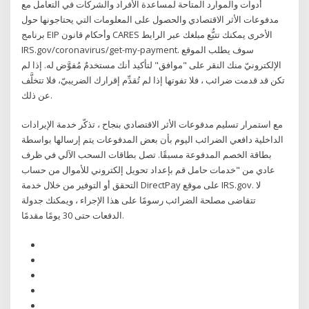
أدوات والموارد المتاحة لمساعدة الأفراد والشركات في التعامل مع
مدفوعات الأثر الاقتصادي والحصول على المعلومات التي يحتاجونها حول
برنامج EIP وأحكام قانون CARES الأخرى يمكنك تتبُّع مبلغك عبر الرابط
IRS.gov/coronavirus/get-my-payment. سوف يطلب الموقع
الإلكترونيّ منك النقر على "موافق" لتأكيد أنك مستخدمٌ مُفوَّض له. إذا لم
تكن قد قدمت ضرائب ، فلا تفوتها إذا لم تُقدِّم إقرارك الضريبيّ، فلا تتخلَّف
عن ذلك.
مع استمرار تسليم مدفوعات الأثر الاقتصادي بنجاح ، تذكّر خدمة الإيرادات
الداخلية دافعي الضرائب اليوم بأن بعض المدفوعات يتم إرسالها بواسطة
بطاقة الخصم المدفوعة مسبقًا. تصل بطاقات السحب الآلي في ظرف
عادي من "خدمات حامل قم بإعداد تحويل إلكتروني للأموال من حساب
التحقق أو التوفير من خلال خدمة DirectPay على موقع IRS.gov. لا
تتقاضى مصلحة الضرائب رسومًا على هذا الإجراء ، ويمكنك جدولة
الدفعات حتى 30 يومًا مقدمًا.