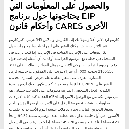
والحصول على المعلومات التي
يحتاجونها حول برنامج EIP
وأحكام قانون CARES الأخرى
كازينو اون لاين أهلا وسهلا بك إلى الكازينو اون لاين 545 عربي. أكبر كازينو
عبر الإنترنت حيث يمكنك العثور على المراجعات والمعلومات حول
الكازينوهات على الإنترنت المتاحة في الإنترنت. إذا كنت ترغب في
التسجيل في خطة دفع الرسوم الدراسية أو لديك أي أسئلة إضافية حول
دفع الرسوم الدراسية ، يرجى الاتصال بممثل الفواتير الطلابية على 877-
350-2100 تحويلة. 4000 أو عبر الإنترنت على المدفوعات حاسبة قرض
السيارة - تعرف على سعر الفائدة على قرض السيارة الجديدة
والمستعملة. كم سيكون لديك لدفع والمدة. Jul 03, 2019 · العثور على
الكندية الدخل الشخصي الضريبة معلومات على الانترنت حسابي هو
الخدمة كندا كالة الإيرادات (CRA) التي توفر الكنديين مع الوصول الآمن إلى
المعلومات الشخصية ضريبة الدخل على الانترنت. ارتفع المؤشر العام
لسوق البحرين المالي، بختام تعاملات جلسة اليوم الأحد، بداية جلسات
الأسبوع، في أول جلسة تداول بعد عطلة العيد الوطني، بنسبة 0.29% رابحاً
4.29 نقطة ليغلق عند مستوى 1497.70 نقطة. إذا كنت ترغب في التسجيل
في خطة دفع الرسوم الدراسية أو لديك أي أسئلة إضافية حول دفع