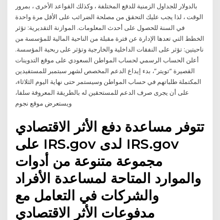
بالدولار للجداول الزمنية للدفع المختلفة ، وكذلك القواعد الأخرى ، بمرور
الوقت ، لذا يجب عليك التحقق من مصلحة الضرائب على الأقل مرة واحدة
في السنة للحصول على أحدث المعلومات. الموازنة التقديرية: تؤثر
الخطط التي تعدها الإدارة عن فترة مقبلة من الناحية المالية للمؤسسة من
ناحيتين: تؤثر على النفقات الداخلية والخارجية وتؤثر على ربحية المؤسسة.
أعلن الحساب الرسمي لحساب المواطن السعودي على موقع التدوينات
القصيرة “تويتر”، بدء إيداع الدعم المخصص لشهر سبتمبر للمستفيدين
المكتملة طلباتهم في حساب المواطن وسيستمر حتى نهاية اليوم الثلاثاء،
على أن يجرى صرف الدعم للمستحقين له بالطريقة المعروفة سلفا،
ويستعرض موقع نجوم
تتوفر مساعدة دفع الأثر الاقتصادي
على IRS.gov لدى IRS.gov
مجموعة متنوعة من أدوات
والموارد المتاحة لمساعدة الأفراد
والشركات في التعامل مع
مدفوعات الأثر الاقتصادي