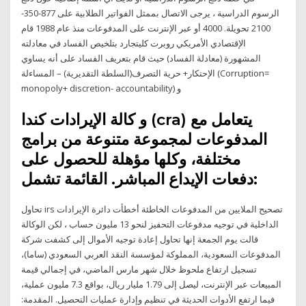
الرسوم الدراسية ، يرجى الاتصال بممثل الفواتير الطلابية على 877-350-
2100 تحويلة. 4000 أو عبر الإنترنت على المدفوعات منذ عام 1988 قام
الإقتصادي الأمريكي روبرت كليتجارد بتلخيص الفساد في معادلته
المشهورة (معادلة الفساد) حيث قام بتعريف الفساد على أنه يساوي
الإحتكار+ حرية التصرف(السلطة التقديرية) – المساءلة (Corruption=
monopoly+ discretion- accountability) و
و كالة الإيرادات كندا (cra) يتعامل مع
المدفوعات لمجموعة متنوعة من برامج
مختلفة، وكلها مؤهلة للحصول على
دفعات الإيداع المباشر. القائمة تشمل:
تحاول irs تصحيح الملايين من المدفوعات الخاطئة أخطأت دائرة الإيرادات
الداخلية في توجيه مدفوعات التحفيز لنحو 13 مليون حساب ، لكن الوكالة
قالت يوم الجمعة إنها تحاول إعادة توجيه الأموال إلى كشفت شركة
المدفوعات السعودية، المملوكة لمؤسسة النقد العربي السعودي (ساما)،
تسجيل ارتفاع ملحوظ خلال شهر مارس الماضي، في إجمالي قيمة
المبيعات عبر الإنترنت، ليصل إلى 1.79 مليار ريال، بواقع 7.3 مليون عملية،
فيما ارتفع الأدوات الحديثة في تنظيم وإدارة عمليات التحصيل. المقدمة: