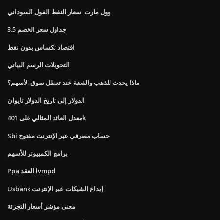
وول مارت اسعار النفط الفول السوداني
جداول سعر الخصم 3.5
اقتصاد تكساس بدون نفط
التحويلات الرسم البياني
ماذا يحدث للذهب والفضة عند تعطل سوق الأسهم؟
الدولار إلى تاريخ الدولار تايوان
معدل العائد المثالي على 401k
Sbi حساب مصرفي عبر الإنترنت مفتوح
برامج الكمبيوتر للأسهم
Ppa العقد lvmpd
Usbank إيداع الشيكات عبر الإنترنت
معنى مؤشر أسعار التجزئة