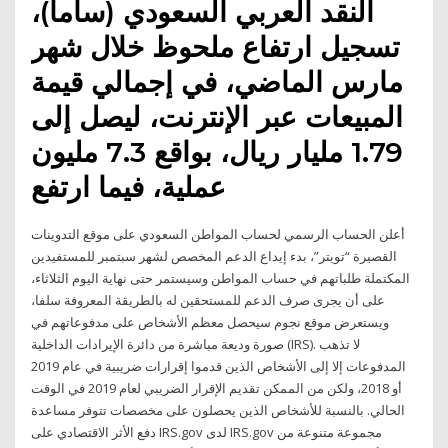
النقد العربي السعودي (ساما)،
تسجيل ارتفاع ملحوظ خلال شهر
مارس الماضي، في إجمالي قيمة
المبيعات عبر الإنترنت، ليصل إلى
1.79 مليار ريال، بواقع 7.3 مليون
عملية، فيما ارتفع
أعلن الحساب الرسمي لحساب المواطن السعودي على موقع التدوينات
القصيرة “تويتر”، بدء إيداع الدعم المخصص لشهر سبتمبر للمستفيدين
المكتملة طلباتهم في حساب المواطن وسيستمر حتى نهاية اليوم الثلاثاء،
على أن يجرى صرف الدعم للمستحقين له بالطريقة المعروفة سلفا،
ويستعرض موقع نجوم سيحصل معظم الأشخاص على مدفوعاتهم في
صورة وديعة مباشرة من دائرة الإيرادات الداخلية (IRS). لا تذهب
المدفوعات إلا إلى الأشخاص الذين قدموا إقرارات ضريبية في عام 2019
أو 2018، ولكن من الممكن تقديم الإقرار الضريبي لعام 2019 في الوقت
الحالي. بالنسبة للأشخاص الذين يحصلون على مخصصات تتوفر مساعدة
دفع الأثر الاقتصادي على IRS.gov لدى IRS.gov مجموعة متنوعة من