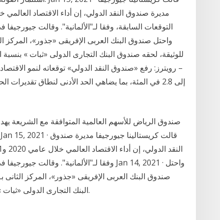
التوقعات السابقة، وفقا لـ"الألمانية". وقالت جيورجيفا ف
إلى 2.8 في المئة، بما يضاهي الحد الأدنى لنطاق تقدير
صندوق الرياض للأسهم العالمية المتوافقة مع الشريعة يهد
وفقا لـ"الألمانية". وقالت جيورجيفا في تصريحات
البنك التجارى الدولى «ثبات » بنسبة ارتفاع %0.20 ليسجل 338.6 جنيه للوثيقة.