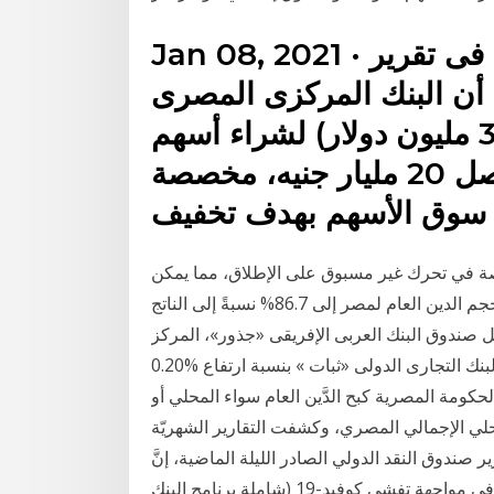
Jan 08, 2021 · رويترز ذكر صندوق النقد الدولى فى تقرير
 أن البنك المركزى المصرى
استخدم 500 مليون جنيه (32.3 مليون دولار) لشراء أسهم
فى بورصة مصر حتى الآن، من أصل 20 مليار جنيه، مخصصة
سوق الأسهم بهدف تخفيف
 في تحرك غير مسبوق على الإطلاق، مما يمكن
القطاع الخاص من توقع صندوق النقد الدولي أن يتراجع حجم الدين العام لمصر إلى 86.7% نسبةً إلى الناتج
جمالي بنهاية العام المالي 2021/2022. واحتل صندوق البنك العربى الإفريقى «جذور»، المركز
الثانى بـ%0.20 ليسجل 25.95 جنيه للوثيقة، لحقه صندوق البنك التجارى الدولى «ثبات » بنسبة ارتفاع %0.20
لات الحكومة المصرية كبح الدَّين العام سواء المحلي أو
ال يلتهم نحو 89% من الناتج المحلي الإجمالي المصري، وكشفت التقارير الشهريّة
 صندوق النقد الدولي الصادر الليلة الماضية، إنَّ
"الإجراءات الاستثنائية المتخذة لدعم القطاع المالي، في مواجهة تفشي كوفيد-19 (شاملة برنامج البنك