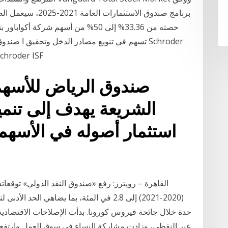
برنامج صندوق الاستث
حصته من 33.36% إلى 50% من أسهم شرك
تسهم في تنويع مصادر الدخل وتحقيق ا صندوق النخبة
صندوق الاستثمار في أرباح الأسهم الآسيوية من r ISF
صندوق الرياض للأسهم 
الشريعة يهدف إلى تنم
استثمار أصوله في الأسهم 
القاهرة – رويترز: رفع «صندوق النقد الدولي» توقعاته
(2020-2021) إلى 2.8 في المئة، بما يضاهي 
حدة خلال جائحة فيروس كورونا. بدأت الإصلاحات الاقتصادية ف
غير النفطي، وزادت مشاركة النساء في سوق العمل وارتفع