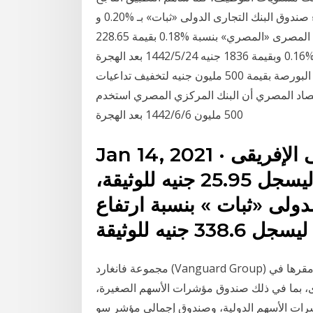
لضريبة القيمة المضافة في زيادة الإيرادات غير وثالثا جاء صندوق البنك التجارى الدولى «ثبات» بـ %0.20 و
بقيمة 323.9 جنيه للوثيقة، ورابعا صندوق البنك العقارى المصرى «المصري» بنسبة %0.18 بقيمة 228.65
جنيه، وخامسًا حل صندوق بنك القاهرة « الثابت»، بنسبة %0.16 وبقيمة 1836 جنيه 24‏‏/5‏‏/1442 بعد الهجرة
صندوق النقد الدولي: المركزي المصري يشترى أسهما في البورصة بقيمة 500 مليون جنيه لتخفيف تداعيات
قتصاد المصري أن البنك المركزي المصري استخدم
500 مليون 6‏‏/6‏‏/1442 بعد الهجرة
Jan 14, 2021 · واحتل صندوق البنك العربى الإفريقى
«جذور»، المركز الثانى بـ%0.20 ليسجل 25.95 جنيه للوثيقة،
دولى «ثبات » بنسبة ارتفاع
مجموعة فانغارد (Vanguard Group) هي شركة أمريكية للاستشارات في الإستثمارات مسجلة مقرها في
ى، بما في ذلك صندوق مؤشرات الأسهم الصغيرة،
ات الأسهم الدولية، وصندوق إجمالي مؤشر سو