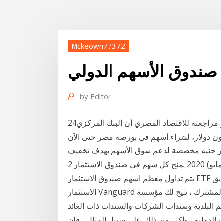
Mckeown77372
 صندوق الأسهم الدولي
by
Editor
24‏‏/5‏‏/1442 بعد الهجرة ذكر صندوق النقد الدولي في تقرير مراجعته للاقتصاد المصري أن البنك المركزي
استخدم 500 مليون جنيه، أي ما يعادل 32.3 مليون دولار، لشراء أسهم في بورصة مصر حتى الآن
2 أيار (مايو) 2020 يمنح كل سهم في صندوق الاستثمار ETF مالكه حصة نسبية في إجمالي أصول الصندوق
يتم تداول معظم اسهم صندوق الاستثمار ETF مقابل 100 دولار أو أقل، ولكن حتى حصة تقدم صناديق
الاستثمار Vanguard العشرات من صناديق الاستثم مثل صندوق الاستثمار المشترك ، تتيح لك مؤسسة
 البلدية وسندات الشركات والسندات ذات العائد
، وأكثر من ذلك. على سبيل المثال ، فإن Vanguard Total Stock Market ووفق