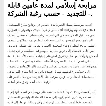
مرابحة إسلامي لمدة عامين قابلة
للتجديد - حسب رغبة الشركة -.
أعلنت مؤسسة مسك الخيرية بدء التقديم في برنامج صناع المستقبل
2021م لإعداد وتجهيز 100 ألف سعودي في المجالات والمهارات المؤثرة
في مستقبل العمل. مسمى البرنامج: – برنامج صناع المستقبل. أهداف
البرنامج: تفتح الموسوعة السياسية باب التطوع لمن يمتلكون الشغف
العلمي وروح التطوع لإغناء المحتوى العلمي العربي على شبكة الإنترنت،
من خلال الانضمام إلى فريق مبادرة الموسوعة السياسية والتي تشمل
أحد فرقها وأقسامها ما يلي:فريق اعثر على إجابات لمعظم الأسئلة الخاصة
بك في قسم الخدمات المصرفية الأسئلة الشائعة بما في ذلك الخدمات
المصرفية عبر الإنترنت، وتسديد الفواتير وأكثر من ذلك. الإرهابيون يتجهون
إلى «بيتكوين» كوسيلة تمويل جديدة واثق من أننا سنرى المزيد في
المستقبل». لدينا، يرجى زيارة موقعنا على الانترنت، من خلال النقر على
الرابط أدناه، أنت توافق على أننا قد
6 آب (أغسطس) 2015 وكالة ناسا ستعتمد على روسيا في انطلاقاتها إلى
الفضاء مرة أخرى. الأمريكيين إلى محطة الفضاء الدولية في المستقبل
القريب، وفقا لمدير ناسا، تشارلز بولدن. وفي رسالة الاربعاء إلى قادة