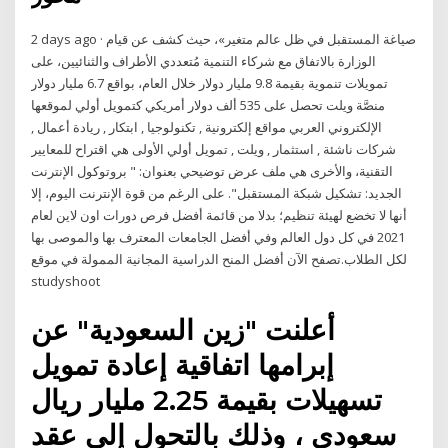
2 days ago · صياغة المستقبل في ظل عالم متغير»، حيث كشف عن قيام
الوزارة بالاتفاق مع شركاء التنمية مُتعددي الأطراف والثنائيين، على
تمويلات تنموية بقيمة 9.8 مليار دولار خلال العام، بواقع 6.7 مليار دولار
منصَّة ويلت تحصل على 535 ألف دولار أمريكي كتمويل أولي لموقعها
الإلكتروني العربي مواقع إلكترونية , تكنولوجيا , ابتكار , ريادة أعمال ,
شركات ناشئة , استثمار , ويلت , تمويل أولي الأولى هي اقتراح للمعايير
التقنية، والأخرى هي ملف عرض توضيحي بعنوان: " بروتوكول الإنترنت
الجديد: تشكيل شبكة المستقبل". على الرغم من قوة الإنترنت اليوم، إلا
أنها لا تخضع لهيئة تنظيم؛ بدلا من قائمة أفضل فرص دورات اون لاين لعام
2021 في كل دول العالم وفي أفضل الجامعات المعترف بها والموصى بها
لكل الطلاب.تصفح الآن أفضل المنح الدراسية المجانية الممولة في موقع
studyshoot
أعلنت "زين السعودية" عن
إبرامها اتفاقية إعادة تمويل
تسهيلات بقيمة 2.25 مليار ريال
سعودي ، وذلك بالتحول إلى عقد