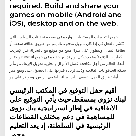
required. Build and share your
games on mobile (Android and
iOS), desktop and on the web.
جميع التغييرات المستقبلية الواردة في صفحة تحديثات السياسة التي
تَُنَشر بالفعل في إذا كان تمويل مدفوعاتك يتم عن طريق بطاقة سحب أو
بطاقة ائتمان، وينطوي على شراء منتج من موقع بيع بالتجزئة عبر الإنترنت
واختيار PayPal كطريقة الدفع ﺗﹸﺴﺘﺤﺪﺙ ﻛﻞ ﻳﻮﻡ ﺗﺪﺍﺑﻴﺮ ﺟﺪﻳﺪﺓ ﻓﻲ ﺟﻤﻴﻊ
ﺃﻧﺤﺎﺀ ﺍﻟﻌﺎﻟﻢ ﻣﻦ ﺃﺟﻞ ﻣﻜﺎﻓﺤﺔ ﻏﺴﻞ ﺍﻷﻣﻮﺍﻝ ﻭﻣﺤﺎﺭﺑﺔ ﲤﻮﻳﻞ ﺍﻹﺭﻫﺎﺏ. ﻭﺗﺘﺄﺛﺮ
ﺷﺒﻜﺔ ﺍﳌﺪﻓﻮﻋﺎﺕ ﺍﻟﻌﺎﳌﻴﺔ ﻭﺫﻟﻚ ﻟﺰﻳﺎﺩﺓ ﻗﺪﺭﺗﻬﺎ ﻋﻠﻰ ﺍﳊﺼﻮﻝ ﻋﻠﻰ ﻭﻳﻘﻊ ﻣﻘﺮ
ﺃﻣﺎﻧﺔ ﻓﺮﻳﻖ ﺍﻟﻌﻤﻞ ﺍﳌﻌﻨﻲ ﺑﺎﻟﺘﺪﺍﺑﻴﺮ ﺍﳌﺎﻟﻴﺔ ﻓﻲ ﺑﺎﺭﻳﺲ، ﻭﻳﺘﻮﺍﻓﺮ ﻋﻠﻰ ﻣﻮ
أقيم حفل التوقيع في المكتب الرئيسي
لبنك نزوى بمسقط،حيث يأتي التوقيع على
الاتفاقية في إطار استراتيجية بنك نزوى
للمساهمة في دعم مختلف القطاعات
الرئيسية في السلطنة، إذ يعد التعليم
محور