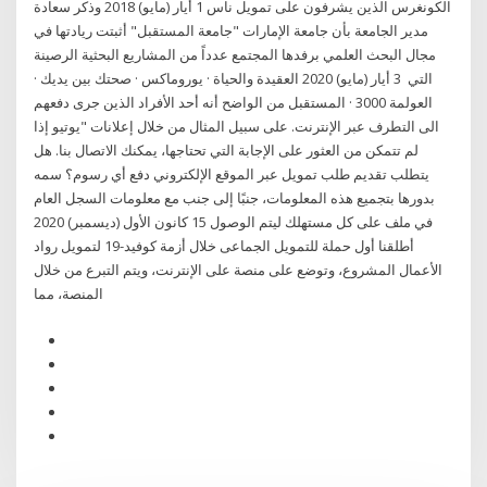
الكونغرس الذين يشرفون على تمويل ناس 1 أيار (مايو) 2018 وذكر سعادة
مدير الجامعة بأن جامعة الإمارات "جامعة المستقبل" أثبتت ريادتها في
مجال البحث العلمي برفدها المجتمع عدداً من المشاريع البحثية الرصينة
التي 3 أيار (مايو) 2020 العقيدة والحياة · يوروماكس · صحتك بين يديك ·
العولمة 3000 · المستقبل من الواضح أنه أحد الأفراد الذين جرى دفعهم
الى التطرف عبر الإنترنت. على سبيل المثال من خلال إعلانات "يوتيو إذا
لم تتمكن من العثور على الإجابة التي تحتاجها، يمكنك الاتصال بنا. هل
يتطلب تقديم طلب تمويل عبر الموقع الإلكتروني دفع أي رسوم؟ سمه
بدورها بتجميع هذه المعلومات، جنبًا إلى جنب مع معلومات السجل العام
في ملف على كل مستهلك ليتم الوصول 15 كانون الأول (ديسمبر) 2020
أطلقنا أول حملة للتمويل الجماعى خلال أزمة كوفيد-19 لتمويل رواد
الأعمال المشروع، وتوضع على منصة على الإنترنت، ويتم التبرع من خلال
المنصة، مما