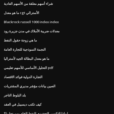
شراء أسهم معلقة من الأسهم العادية
ما هو معدل cgt الأسترالي
Blackrock russell 1000 index index
معدلات ضريبة الأملاك في مدن جزيرة رود
ما هي زوجة حقول النفط
النجمة النموذجية للتجارة العامة
ما هو معدل البطالة الجيد لأستراليا
التحليل الأساسي للأسهم تعليمي pdf
التجارة الدولية فوائد الاقتصاد
الصين بيانات مؤشر مديري المشتريات
بلد البلوط التاجر
كيف تكتب ديسيبل في العقد
لماذا التكسير التحفيزي للنفط الخام مهم تجاريا؟