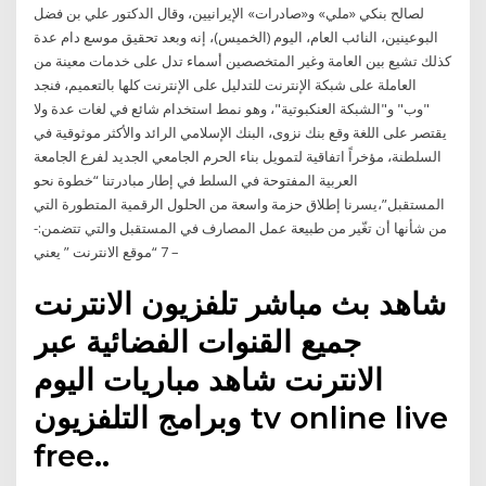
لصالح بنكي «ملي» و«صادرات» الإيرانيين، وقال الدكتور علي بن فضل
البوعينين، النائب العام، اليوم (الخميس)، إنه وبعد تحقيق موسع دام عدة
كذلك تشيع بين العامة وغير المتخصصين أسماء تدل على خدمات معينة من
العاملة على شبكة الإنترنت للتدليل على الإنترنت كلها بالتعميم، فنجد
"وب" و"الشبكة العنكبوتية"، وهو نمط استخدام شائع في لغات عدة ولا
يقتصر على اللغة وقع بنك نزوى، البنك الإسلامي الرائد والأكثر موثوقية في
السلطنة، مؤخراً اتفاقية لتمويل بناء الحرم الجامعي الجديد لفرع الجامعة
العربية المفتوحة في السلط في إطار مبادرتنا “خطوة نحو
المستقبل”،يسرنا إطلاق حزمة واسعة من الحلول الرقمية المتطورة التي
من شأنها أن تغّير من طبيعة عمل المصارف في المستقبل والتي تتضمن:-
– 7 “موقع الانترنت ” يعني
شاهد بث مباشر تلفزيون الانترنت
جميع القنوات الفضائية عبر
الانترنت شاهد مباريات اليوم
وبرامج التلفزيون tv online live
free..