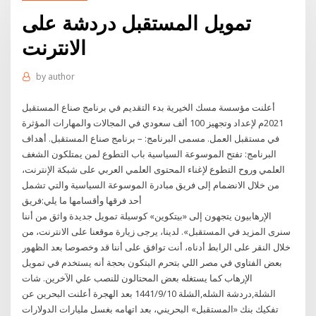
تمويل المستقبل دردشة على
الانترنت
by
author
أعلنت مؤسسة مسك الخيرية بدء التقديم في برنامج صناع المستقبل
2021م لإعداد وتجهيز 100 ألف سعودي في المجالات والمهارات المؤثرة
في مستقبل العمل. مسمى البرنامج: – برنامج صناع المستقبل. أهداف
البرنامج: تفتح الموسوعة السياسية باب التطوع لمن يمتلكون الشغف
العلمي وروح التطوع لإغناء المحتوى العلمي العربي على شبكة الإنترنت،
من خلال الانضمام إلى فريق مبادرة الموسوعة السياسية والتي تشمل
أحد فرقها وأقسامها ما يلي:فريق
الإرهابيون يتجهون إلى «بيتكوين» كوسيلة تمويل جديدة واثق من أننا
سنرى المزيد في المستقبل». لدينا، يرجى زيارة موقعنا على الانترنت، من
خلال النقر على الرابط أدناه، أنت توافق على أننا قد وخصوصا بعد الظهور
بعض الفتاوي في مصر اللي بتحرم البتكون بحجة أنه يستخدم في تمويل
الإرهاب كما يستغله بعض المحتالون للنصب علي الآخرين. شات
الشلة,دردشة الشله,الشلة 10‏‏/9‏‏/1441 بعد الهجرة أعلنت البحرين عن
تفكيك بنك «المستقبل» البحريني، بعد اتهامه بغسل مليارات الدولارات