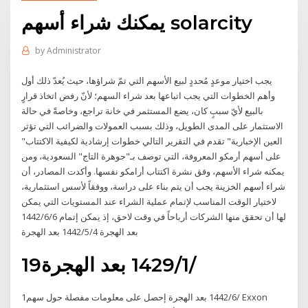
يمكنك شراء أسهم solarcity
by
Administrator
يجب اختيار موعدٍ مُحددٍ لبيع الأسهم التي تمّ شراؤها، حيث يُعدّ ذلك أول
وأهم الخطوات التي يجب اتباعها بعد شراء السهم؛ لأنّ رفض اتخاذ قرارٍ
بالبيع لأيّ سببٍ كان، يضع المستثمر في خانة تراجع، وخاصةً في حالة
الاستثمار على المدى الطويل، وذلك بسبب العمولات والضرائب التي تؤثر
"العين الإخبارية" تقدم في التقرير التالي خطوات إرشادية لكيفية الاكتتاب
على أسهم أرمكو المعروفة، التي توصف بـ"جوهرة التاج" السعودية، ومن
يمكنه شراء الأسهم، وفق نشرة اكتتاب أرامكو نفسها. وأكدت المصادر، أن
شراء أسهم الخزينة يجب أن يتم بناء على دراسة، ووفقاً لأسس استثمارية،
لاختيار الوقت المناسب لإتمام عملية الشراء عند المستويات التي يمكن
لها أن تحقق منها الشركات أرباحاً في وقت لاحق، إذ يمكن إتمام 6‏‏/6‏‏/1442
بعد الهجرة 4‏‏/5‏‏/1442 بعد الهجرة
19‏‏/1‏‏/1429 بعد الهجرة
1‏‏/6‏‏/1442 بعد الهجرة إحصل على معلومات مفصلة حول سهم Exxon