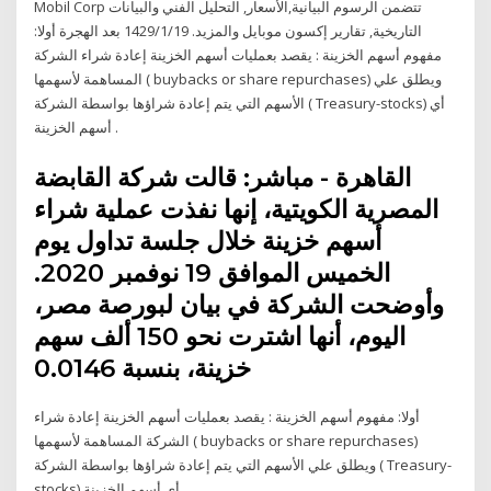
Mobil Corp تتضمن الرسوم البيانية,الأسعار, التحليل الفني والبيانات
التاريخية, تقارير إكسون موبايل والمزيد. 19‏‏/1‏‏/1429 بعد الهجرة أولا:
مفهوم أسهم الخزينة : يقصد بعمليات أسهم الخزينة إعادة شراء الشركة
المساهمة لأسهمها ( buybacks or share repurchases) ويطلق علي
الأسهم التي يتم إعادة شراؤها بواسطة الشركة ( Treasury-stocks) أي
أسهم الخزينة .
القاهرة - مباشر: قالت شركة القابضة
المصرية الكويتية، إنها نفذت عملية شراء
أسهم خزينة خلال جلسة تداول يوم
الخميس الموافق 19 نوفمبر 2020.
وأوضحت الشركة في بيان لبورصة مصر،
اليوم، أنها اشترت نحو 150 ألف سهم
خزينة، بنسبة 0.0146
أولا: مفهوم أسهم الخزينة : يقصد بعمليات أسهم الخزينة إعادة شراء
الشركة المساهمة لأسهمها ( buybacks or share repurchases)
ويطلق علي الأسهم التي يتم إعادة شراؤها بواسطة الشركة ( Treasury-
stocks) أي أسهم الخزينة .