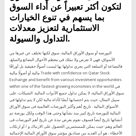
لتكون أكثر تعبيراً عن أداء السوق
بما يسهم في تنوع الخيارات
الاستثمارية لتعزيز معدلات
التداول والسيولة.
البورصة أو سوق الأوراق المالية، سوق لكنها تختلف عن غيرها من
الأسواق، فهي لا تعرض ولا تملك في معظم الأحوال البضائع والسلع،
فالبضاعة أو السلعة التي يجري تداولها بها ليست أصولًا حقيقية بل أوراقًا
مالية أو أصولًا مالية Trade with confidence on Qatar Stock
Exchange and benefit from various investment opportunities
within one of the fastest-growing economies in the world في
سوق الأوراق المالية، لا يمكن تداول جميع الأدوات المالية. الشيكات، على
سبيل المثال، حيث يتم احتسابها أيضًا كأداة مالية لكن لا يتم تداولها في
الأسواق المالية . تاريخ أهم وأكبر البورصات العالمية فى سوق الأوراق
المالية للبورصة تاريخ كبير منذ نشأتها وحتى هذا الوقت ولكل بورصة تم
أنشائها تاريخ أيضاً فسوف نقوم بعرض نبذة عن تاريخ أهم البورصات فى
العالم وهم: حيث يمكن للمستثمرين الحصول على الارتباك و / أو ارتكاب
الأخطاء ، هو أن العديد من صناديق مؤشر سوق الأوراق المالية الإجمالية