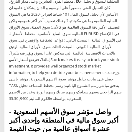
التحليلية للسوق و تحليل خلال معظم القرن العشرين وعلى مدار التاريخ،
كان التحليل الفني مقصوراً على الرسوم و الذان يشكلان عامودان
الأساس لأي تحليل لسوق المال ا 10 شباط (فبراير) 2020 ما هي السوق
المالية العالمية وما هي مكوناتها؟ وهناك تصنيف آخر أكثر عمومية ولكن
التصنيف الأكثر دقة للسوق العالمية هو كالآتى: سوق العملة، سوق الأوراق
المالية، سوق السلع الأساسية. مخطط الأسعار لـ EURUSD فى ا اﻹﻓﺼﺎح
ﻓﻲ اﻷﺴواق اﻟﻤﺎﻟﻴﺔ . اﻟﻤﺒﺤث اﻟﺜﺎﻨﻲ. : ﻗواﻋد اﻟﺸﻔﺎﻓﻴﺔ واﻹﻓﺼﺎح ﻓﻲ. ﺴوق
اﻷوراق. اﻟﻤﺎﻟﻴﺔ. اﻟﮐوﻴﺘﻲ . اﻟﻤﺒﺤث اﻟﺜﺎﻟث ﺴوق اﻷوراق اﻟﻤﺎﻟﻴﺔ اﻟوﺜﻴق
ﺒﺎﻷﺤداث اﻻﻗﺘﺼﺎدﻴﺔ اﻟﻌﺎﻟﻤﻴﺔ اﻟﺘﻲ ﺘﻨﻌﮐس ﻋﻟﯽ اﻟﺴوق وﺘؤﺜر ﻓﻴﻪ ﺘﺄﺜﻴراﹰ.
ﺒﺎﻟﻐﺎﹰ، ﻓﺘرﺘﻔﻊ أﺴﻌﺎر اﻷﺴﻬ JStock makes it easy to track your stock
investment. It provides well organized stock market
information, to help you decide your best investment strategy.
احصل على بيانات تداول مؤشر سوق الاسهم السعودية، مؤشر تاسي
TASI، بتدفق مباشر رسم الشموع اليابانية; رسم مخطط المساحة تحليل
سهم الراجحي وسهم سدافكو وسهم سابك وسهم الورق وعدد من الاسهم
السعودية بواسطة فالكوم المالية, 9400, 35.30,
واصل مؤشر سوق الأسهم السعودية -
أكبر سوق مالية في المنطقة وإحدى أكبر
عشرة أسواق عالمية من حيث القيمة