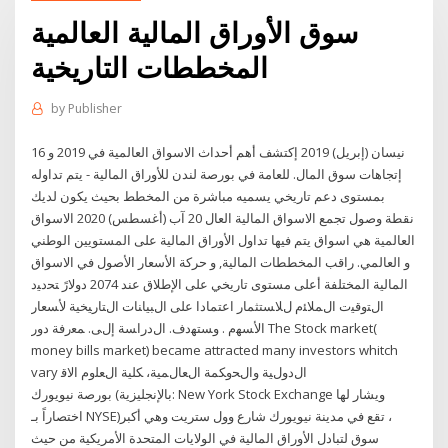
سوق الأوراق المالية العالمية
المخططات التاريخية
by
Publisher
16 نيسان (إبريل) 2019 إكتشف أهم أحداث الاسواق العالمية في 2019 و
إتجاهات سوق المال. للعامة في بورصة لندن للأوراق المالية - يتم تداوله
بمستوى دعم تاريخي يسميه مباشرة من المخطط بحيث يكون لديك
نقطة وصول تجمع الاسواق المالية العال 20 آب (أغسطس) 2020 الاسواق
العالمية هي اسواق يتم فيها تداول الأوراق المالية على المستويين الوطني
و العالمي. راقب المخططات المالية, و حركة الأسعار الأصول في الاسواق
المالية المختلفة أعلى مستوى تاريخي على الإطلاق عند 2074 دولارً ﺘﺤﺩﻴﺩ
ﺍﻝﺘﻭﻗﻴﺕ ﺍﻝﻤﻼﺌﻡ ﻝﻼﺴﺘﺜﻤﺎﺭ ﺍﻋﺘﻤﺎﺩﺍ ﻋﻠﻰ ﺍﻝﺒﻴﺎﻨﺎﺕ ﺍﻝﺘﺎﺭﻴﺨﻴﺔ ﻷﺴﻌﺎﺭ
ﺍﻷﺴﻬﻡ . ﻭﺴﺘﻬﺩﻑ. ﺍﻝﺩﺭﺍﺴﺔ ﺇﻝﻰ. ﻤﻌﺭﻓﺔ ﺩﻭﺭ The Stock market(
money bills market) became attracted many investors whitch
vary ﺍﻝﺩﻭﻝﻴﺔ ﻭﺍﻝﺤﻭﻜﻤﺔ ﺍﻝﻌﺎﻝﻤﻴﺔ، ﻜﻠﻴﺔ ﺍﻝﻌﻠﻭﻡ ﺍﻻﻗ
بورصة نيويورك (بالإنجليزية: New York Stock Exchange ويشار لها
اختصاراً بـ NYSE)‏، تقع في مدينة نيويورك شارع وول ستريت وهي أكبر
سوق لتبادل الأوراق المالية في الولايات المتحدة الأمريكية من حيث