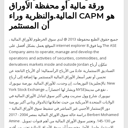
ورقة مالية أو محفظة الأوراق
المالية.والنظرية وراء CAPM هو
أن المستثمر
جميع حقوق الطبع محفوظة 2013 @ لدى سوق الخرطوم للأوراق المالية ،
الموقع يعمل بشكل أفضل على internet explorer 8 وما فوق The ASE
Company aims to operate, manage and develop the
operations and activities of securities, commodities, and
derivatives markets inside and outside Jordan تتكوَّن أرباح
الصناديق الاستثمارية عادةً من الأرباح الرأسمالية؛ أي الأرباح الناتجة عن
تحسن أو تغير أسعار الأوراق المالية المستثمر بها إضافة إلى أرباح
التوزيعات، إن وجدت، للأوراق المالية. بورصة نيويورك (بالإنجليزية: New
York Stock Exchange ويشار لها اختصاراً بـ NYSE)‏، تقع في مدينة
نيويورك شارع وول ستريت وهي أكبر سوق لتبادل الأوراق المالية في
الولايات المتحدة الأمريكية من حيث تعاملاتها (بالدولار وثاني أكبر بورصة
دور الإستثمار الأجنبي غير المباشر في تنشيط سوق الأوراق المالية –
دراسة حالة سوق الاوراق المالية بمصر 2004 - 2017 Berberi Mohamed
Amine . ص 130-145. وتعتبر سوق الأوراق المالية من أهم قنوات تمويل
الاستثمار طويل الأجل وخصوصاً أن سوق الأوراق المالية تعتبر من أقدم