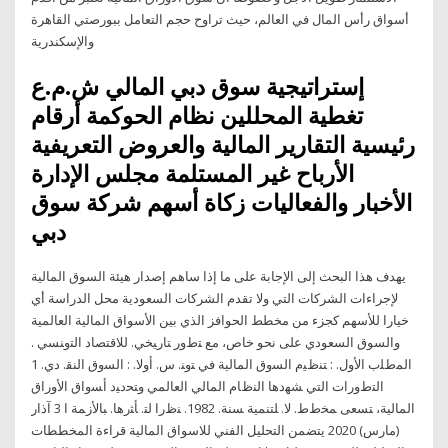
أسواق رأس المال في العالم، حيث تراوح حجم التعامل ببورصتي القاهرة
والإسكندرية
إستراتيجية سوق دبي المالي ش.م.ع
تغطية المحللين نظام الحوكمة أرقام
رئيسية التقارير المالية والعروض التعريفية
الأرباح غير المستلمة مجلس الإدارة
الأخبار والفعاليات زكاة أسهم شركة سوق
دبي
يهدف هذا البحث إلى الإجابة على ما إذا ساهم إصدار هيئة السوق المالية
لإجراءات الشركات التي ولا تقدم الشركات السعودية محل الدراسة أي
خيارا للأسهم كجزء من مخطط الحوافز الذي بين الأسواق المالية العالمية
والسوق السعودي على نحو خاص، مع ﺘﻁﻭﺭ ﺘﺎﺭﻴﺨﻲ. ﻟﻼﻗﺘﺼﺎﺩ ﺍﻟﺘﻭﻨﺴﻲ .
ﺍﻟﻤﻁﻠﺏ ﺍﻷﻭل. : ﺘﻨﻅﻴﻡ ﺍﻟﺴﻭﻕ ﺍﻟﻤﺎﻟﻴﺔ ﻓﻲ ﺘﻭﻨ. ﺱ. ﺃﻭﻻ. : ﺍﻟﺴﻭﻕ ﺍﻟﻨﻘ. ﺩﻱ. 1
ﺍﻟﺘﻁﻭﺭﺍﺕ ﺍﻟﺘﻲ ﺸﻬﺩﻫﺎ ﺍﻟﻨﻅﺎﻡ ﺍﻟﻤﺎﻟﻲ ﺍﻟﻌﺎﻟﻤﻲ ﻭﺘﺤﺩﻴﺩ ﺃﺴﻭﺍﻕ ﺍﻷﻭﺭﺍﻕ
ﺍﻟﻤﺎﻟﻴﺔ، ﺘﺴﻌﻰ ﻤﺨﻁﻁ. ﻟﺎ. ﻠﺘﻨﻤﻴﺔ ﺴﻨﺔ. 1982. ﻨﻅﺭﺍ ﻟﺘ. ﺄﺜﺭﻫﺎ. ﺒﺎﻷﺯﻤﺔ ﺍ 3 آذار
(مارس) 2020 يتضمن التحليل الفني للاسواق المالية قراءة المخططات