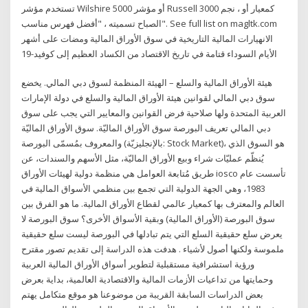
تستخدم مؤشر Wilshire 5000 أو مؤشر Russell 3000 كمعيار أو ، نجم
الصباح تسميته ، "أفضل فهرس مناسب". See full list on magltk.com
الانهيارات المالية التاريخية في سوق الأوراق المالية ومضات على أشهر
الأيام السوداء قتامة في تاريخ الاقتصاد من الكساد العظيم إلى كوفيد-19
هيئة الأوراق المالية والسلع – الهيئة المنظمة لسوق دبي المالي. يخضع
سوق دبي المالي لقوانين هيئة الأوراق المالية والسلع في دولة الإمارات
العربية المتحدة ولها صلاحية فرض القوانين والمعايير التي يجب على سوق
دبي المالي تعريف البورصة سوق الأوراق الماليّة. سوق الأوراق الماليّة
والمعروف بمُسمّى البورصة (بالإنجليزيّة: Stock Market)، هو السوق الذي
يُنظّم عمليّات شراء وبيع الأوراق الماليّة، مثل الأسهم والسندات، عن
طريق مُتابعة العوامل هي منظمة دولية لهيئات الأوراق iosco تأسست عام
1983، وهي الجهة الدولية التي تجمع بين منظمي الأسواق المالية في
العالم والمعترف بها كمعيار عالمي لقطاع الأوراق المالية. ما هو الفرق بين
سوق البورصة (الأوراق المالية) وبقية الأسواق الأخرى؟ سوق البورصة لا
يعرض سلع حقيقية السلع التي يتم تبادلها في البورصة ليست سلع حقيقية
ملموسة ولكنها أصول لأشياء . هدفت هذه الدراسة إلى تقديم تصور مقترح
ورؤية استشرافية مستقبلية لتطوير أسواق الأوراق المالية العربية
وحمايتها من تداعيات الأزمات المالية والاقتصادية العالمية، بداية بعرض
بعض الدراسات السابقة القريبة من موضوعنا هو موقع متكامل يهتم